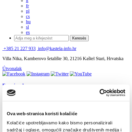
it
fr
pl
cs
hu
sl
es
+385 21 227 933
info@kastela-info.hr
Villa Nika, Kamberovo šetalište 30, 21216 Kaštel Stari, Hrvatska
Útvonalak
Események
Exhibition of sculptures
2016. június 23. - 2016. július 14.
Kaštel Sućurac
Ova web-stranica koristi kolačiće
Események
Kolačiće upotrebljavamo kako bismo personalizirali
sadržaj i oglase, omogućili značajke društvenih medija i