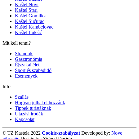
Kaštel Novi
Kaštel Stari
Kaštel Gomilica
Kaštel Sućurac
Kaštel Kambelovac
Kaštel Lukšić
Mit kell tenni?
Strandok
Gasztronómia
Éjszakai élet
Sport és szabadidő
Események
Info
Szállás
Hogyan juthat el hozzánk
Tippek turistáknak
Utazási irodák
Kapcsolat
© TZ Kastela 2022
Cookie-szabályzat
Developed by:
Nove
vibracije
Design by:
Signed Design