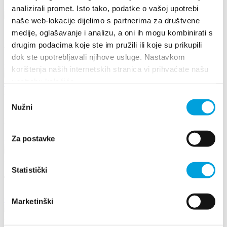
Fedezzen fel többet
analizirali promet. Isto tako, podatke o vašoj upotrebi
naše web-lokacije dijelimo s partnerima za društvene
2026. augusztus 17.
medije, oglašavanje i analizu, a oni ih mogu kombinirati s
Arias under the stars
drugim podacima koje ste im pružili ili koje su prikupili
dok ste upotrebljavali njihove usluge. Nastavkom
Olvass tovább
korištenja naših internetskih stranica vi prihvaćate našu
upotrebu kolačića.
2026. június 26. - 2026. június 29.
Odabir
Nužni
pristanka
17th DAYS OF TRADITION, ECO ETHNO FAIR AND
ISLAND PRODUCTS FAIR
Za postavke
Olvass tovább
2026. május 8. - 2026. május 10.
Statistički
The 25th Kaštela Flower Festival
Olvass tovább
Marketinški
2024. augusztus 16.