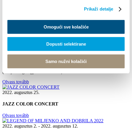
Arias Under the Stars
Prikaži detalje
**Arias Under the Stars** August 16, 2024, Friday, 9:00 PM Kaštel
Stari, Brce Free admission Enjoy a magical...
Omogući sve kolačiće
Olvass tovább
2023. július 1. - 2023. szeptember 1.
Dopusti selektirane
ÉRTELMEZŐ SÉTÁK
Samo nužni kolačići
Kaštela város idegenforgalmi irodája 3 jelmezes értelmező sétát
(storytelling vagy mesemondást) szervez...
Olvass tovább
2022. augusztus 25.
JAZZ COLOR CONCERT
Olvass tovább
2022. augusztus 2. - 2022. augusztus 12.