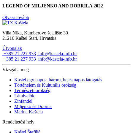
LEGEND OF MILJENKO AND DOBRILA 2022
Olvass tovább
Villa Nika, Kamberovo šetalište 30
21216 Kaštel Stari, Hrvatska
Útvonalak
+385 21 227 933
info@kastela-info.hr
+385 21 227 933
info@kastela-info.hr
Vizsgálja meg
Kastel egy napos, három, hetes napos látogatás
Történelem és Kulturális örökség
Természeti örökség
Látnivalók
Zinfandel
Miljenko és Dobrila
Marina Kaštela
Rendeltetési hely
Kaštel Štafilić