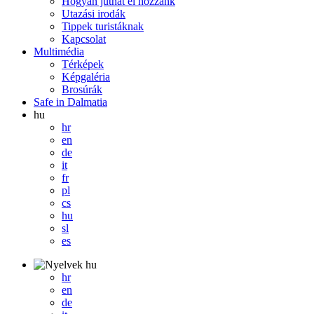
Hogyan juthat el hozzánk
Utazási irodák
Tippek turistáknak
Kapcsolat
Multimédia
Térképek
Képgaléria
Brosúrák
Safe in Dalmatia
hu
hr
en
de
it
fr
pl
cs
hu
sl
es
hu
hr
en
de