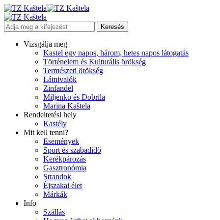
Vizsgálja meg
Kastel egy napos, három, hetes napos látogatás
Történelem és Kulturális örökség
Természeti örökség
Látnivalók
Zinfandel
Miljenko és Dobrila
Marina Kaštela
Rendeltetési hely
Kastély
Mit kell tenni?
Események
Sport és szabadidő
Kerékpározás
Gasztronómia
Strandok
Éjszakai élet
Márkák
Info
Szállás