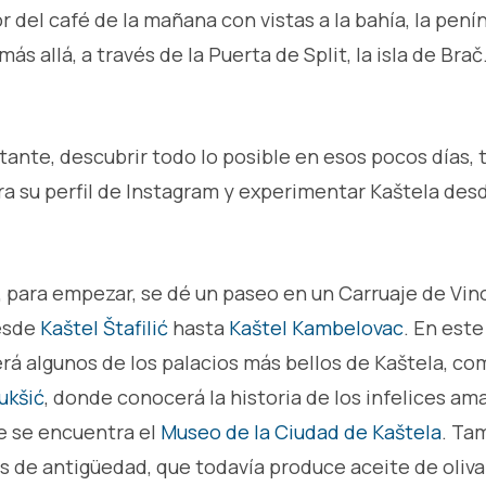
or del café de la mañana con vistas a la bahía, la pení
más allá, a través de la Puerta de Split, la isla de Brač
tante, descubrir todo lo posible en esos pocos días, 
a su perfil de Instagram y experimentar Kaštela des
 para empezar, se dé un paseo en un Carruaje de Vino
desde
Kaštel Štafilić
hasta
Kaštel Kambelovac
. En este
rá algunos de los palacios más bellos de Kaštela, co
ukšić
, donde conocerá la historia de los infelices a
e se encuentra el
Museo de la Ciudad de Kaštela
. Ta
os de antigüedad, que todavía produce aceite de oliv