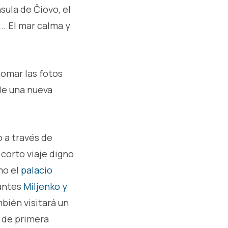
nsula de Čiovo, el
... El mar calma y
tomar las fotos
de una nueva
 a través de
 corto viaje digno
mo el
palacio
mantes
Miljenko y
mbién visitará un
a de primera