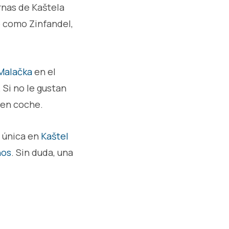
rnas de Kaštela
o como Zinfandel,
Malačka
en el
 Si no le gustan
 en coche.
a única en
Kaštel
nos
. Sin duda, una