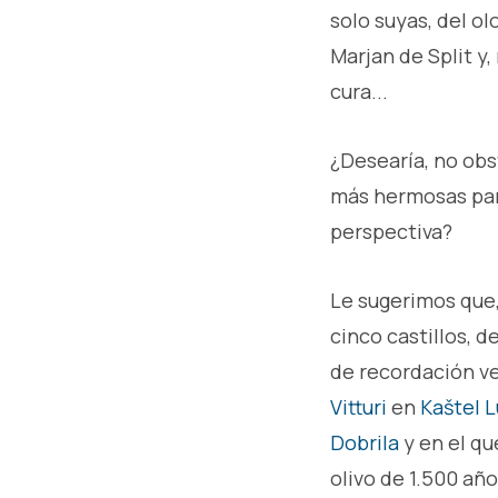
solo suyas, del ol
Marjan de Split y, 
cura...
¿Desearía, no obs
más hermosas par
perspectiva?
Le sugerimos que,
cinco castillos, 
de recordación ve
Vitturi
en
Kaštel L
Dobrila
y en el qu
olivo de 1.500 añ