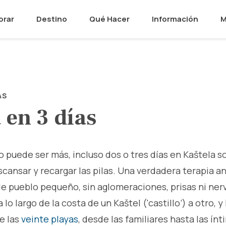
orar
Destino
Qué Hacer
Información
M
AS
 en 3 días
o puede ser más, incluso dos o tres días en Kaštela s
scansar y recargar las pilas. Una verdadera terapia a
e pueblo pequeño, sin aglomeraciones, prisas ni nervi
 lo largo de la costa de un Kaštel ('castillo’) a otro, 
e las
veinte playas
, desde las familiares hasta las ín