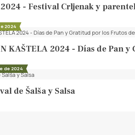
024 - Festival Crljenak y parente
de 2024
 KAŠTELA 2024 - Días de Pan y Gra
e de 2024
ival de Šalša y Salsa