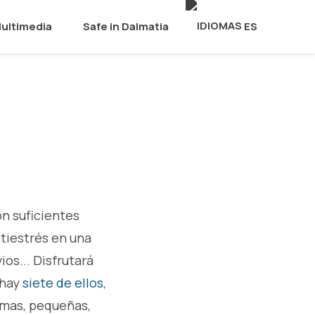
ultimedia
Safe in Dalmatia
ES
on suficientes
ntiestrés en una
os... Disfrutará
y hay
siete de ellos
,
timas, pequeñas,