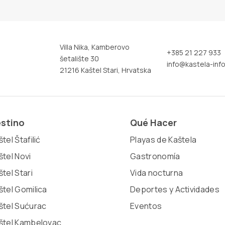
Villa Nika, Kamberovo
+385 21 227 933
šetalište 30
info@kastela-info
21216 Kaštel Stari, Hrvatska
stino
Qué Hacer
tel Štafilić
Playas de Kaštela
štel Novi
Gastronomía
štel Stari
Vida nocturna
štel Gomilica
Deportes y Actividades
štel Sućurac
Eventos
štel Kambelovac