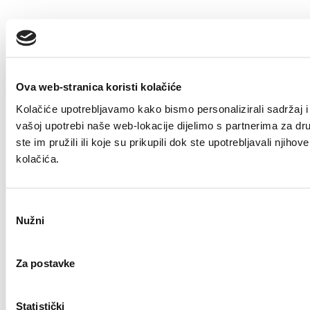
Ova web-stranica koristi kolačiće
Kolačiće upotrebljavamo kako bismo personalizirali sadržaj i 
vašoj upotrebi naše web-lokacije dijelimo s partnerima za dr
ste im pružili ili koje su prikupili dok ste upotrebljavali nji
kolačića.
Odabir
Nužni
pristanka
Za postavke
Statistički