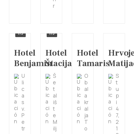
r
1/3
1/5
Hotel
Hotel
Hotel
Hrvoj
Benjamin
Štacija
Tamaris
Matija
U
Š
O
S
li
e
b
t
c
t
al
u
a
al
a
p
s
iš
kr
i
v.
t
al
4
P
e
ja
7,
e
M
T
2
tr
ilj
o
1