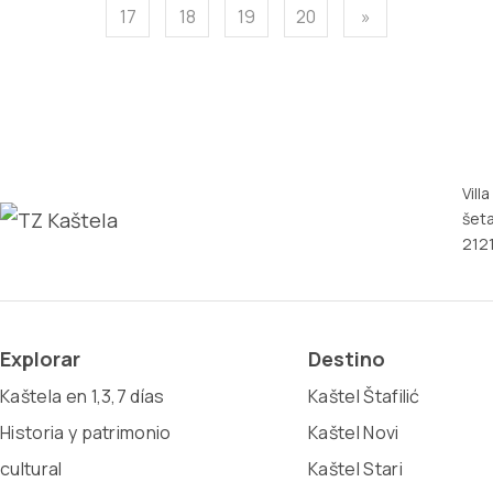
17
18
19
20
»
Vill
šeta
2121
Explorar
Destino
Kaštela en 1,3,7 días
Kaštel Štafilić
Historia y patrimonio
Kaštel Novi
cultural
Kaštel Stari