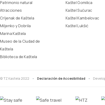
Patrimonio natural
Kaštel Gomilica
Atracciones
Kaštel Sućurac
Crljenak de Kaštela
Kaštel Kambelovac
Miljenko y Dobrila
Kaštel Lukšić
Marina Kaštela
Museo de la Ciudad de
Kaštela
Biblioteca de Kaštela
© TZ Kastela 2022
Declaración de Accesibilidad
Develo