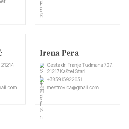
net
ć
Irena Pera
, 21214
Cesta dr. Franje Tuđmana 727,
21217 Kaštel Stari
+385915922631
ail.com
mestrovica@gmail.com