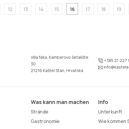
12
13
14
15
16
17
18
19
Villa Nika, Kamberovo šetalište
+385 21 227 
30
info@kastela-
21216 Kaštel Stari, Hrvatska
Was kann man machen
Info
Strände
Unterkunft
Gastronomie
Wie kommen S