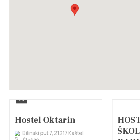
1/4
Hostel Oktarin
HOST
ŠKOL
Bilinski put 7, 21217 Kaštel
Štafilić