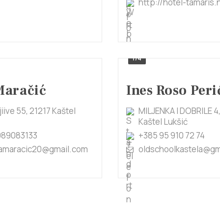
http://hotel-tamaris.
1/4
 Maračić
Ines Roso Peri
jiive 55, 21217 Kaštel
MILJENKA I DOBRILE 4
Kaštel Lukšić
989083133
+385 95 910 72 74
amaracic20@gmail.com
oldschoolkastela@gm