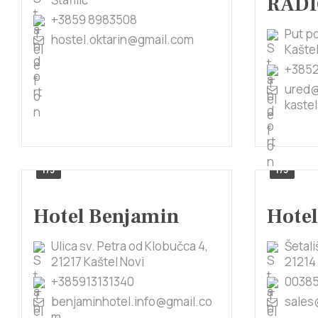
RADI
+3859 8983508
Put po
hostel.oktarin@gmail.com
Kaštel
+385
ured@
kastel
1/3
1/5
Hotel Benjamin
Hotel
Ulica sv. Petra od Klobučca 4,
Šetali
21217 Kaštel Novi
21214 
+385913131340
00385
benjaminhotel.info@gmail.co
sales
m