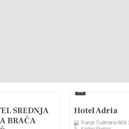
1/4
EL SREDNJA
Hotel Adria
A BRAĆA
Franje Tuđmana 969, 
Kaštel Štafilić