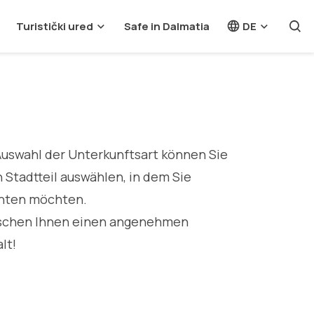
Turistički ured
Safe in Dalmatia
DE
Auswahl der Unterkunftsart können Sie
 Stadtteil auswählen, in dem Sie
hten möchten.
schen Ihnen einen angenehmen
lt!