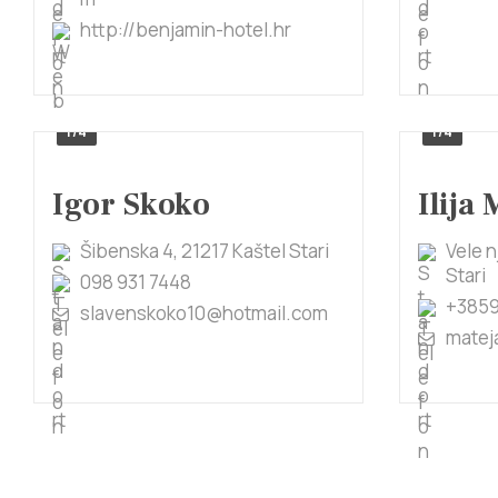
http://benjamin-hotel.hr
1/4
1/4
Igor Skoko
Ilija
Šibenska 4, 21217 Kaštel Stari
Vele n
Stari
098 931 7448
+385
slavenskoko10@hotmail.com
matej