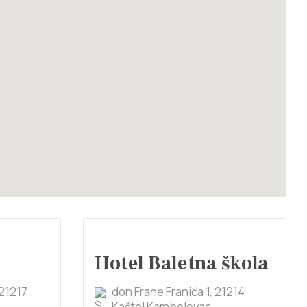
Hotel Baletna škola
21217
don Frane Franića 1, 21214
Kaštel Kambelovac