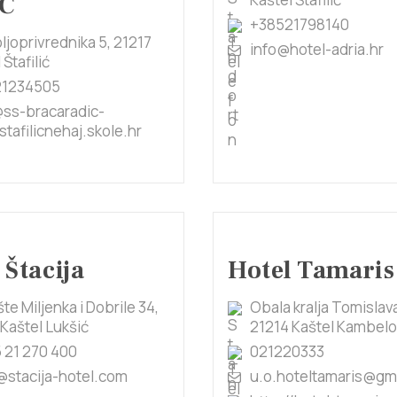
Ć
+38521798140
ljoprivrednika 5, 21217
info@hotel-adria.hr
 Štafilić
21234505
ss-bracaradic-
stafilicnehaj.skole.hr
 Štacija
Hotel Tamaris
šte Miljenka i Dobrile 34,
Obala kralja Tomislava
Kaštel Lukšić
21214 Kaštel Kambel
 21 270 400
021220333
@stacija-hotel.com
u.o.hoteltamaris@gm