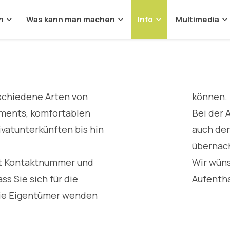
n
Was kann man machen
Info
Multimedia
rschiedene Arten von
können.
tments, komfortablen
Bei der 
ivatunterkünften bis hin
auch den
übernac
it Kontaktnummer und
Wir wün
ss Sie sich für die
Aufentha
die Eigentümer wenden