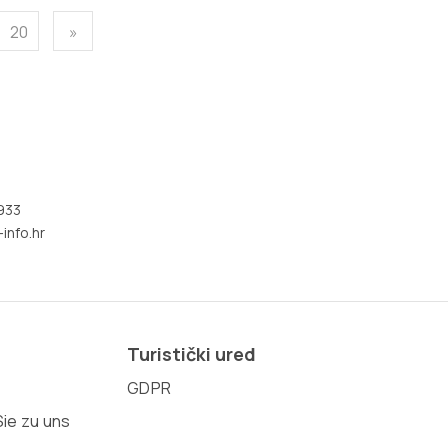
20
»
933
info.hr
Turistički ured
GDPR
ie zu uns