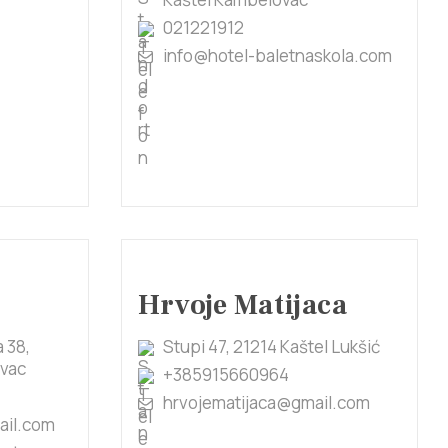
021221912
info@hotel-baletnaskola.com
Hrvoje Matijaca
 38,
Stupi 47, 21214 Kaštel Lukšić
ovac
+385915660964
hrvojematijaca@gmail.com
ail.com