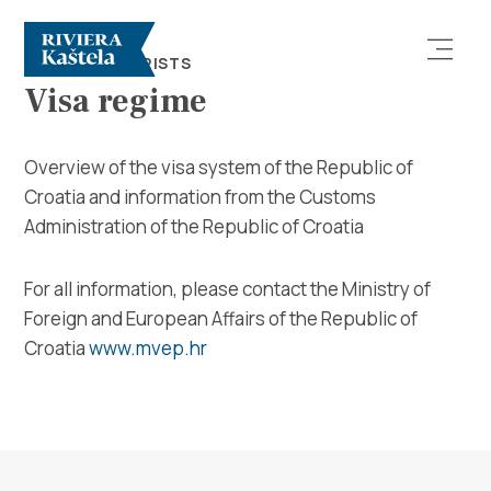
TIPS FOR TOURISTS
Visa regime
Overview of the visa system of the Republic of
Croatia and information from the Customs
Administration of the Republic of Croatia
Explore
For all information, please contact the Ministry of
Destination
Foreign and European Affairs of the Republic of
Croatia
www.mvep.hr
What to do
Info