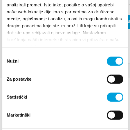
traditional...
analizirali promet. Isto tako, podatke o vašoj upotrebi
naše web-lokacije dijelimo s partnerima za društvene
medije, oglašavanje i analizu, a oni ih mogu kombinirati s
READ MO
drugim podacima koje ste im pružili ili koje su prikupili
dok ste upotrebljavali njihove usluge. Nastavkom
korištenja naših internetskih stranica vi prihvaćate našu
upotrebu kolačića.
Odabir
Nužni
pristanka
Za postavke
Statistički
Marketinški
Villa Nika, Kamberovo šetalište 30