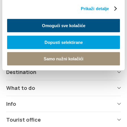
21216 Kaštel Stari, Hrvatska
Directions
Prikaži detalje
+385 21 227 933
Omogući sve kolačiće
info@kastela-info.hr
Dopusti selektirane
Explore
Samo nužni kolačići
Destination
What to do
Info
Tourist office