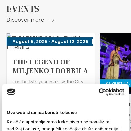
Multimedia
EVENTS
Tourist office
Discover more
Safe in Dalmatia
August 6, 2026 - August 12, 2026
en
THE LEGEND OF
MILJENKO I DOBRILA
+385 21 227 933
For the 13th year in a row, the City
August 17,
of Kaštela and the Kaštela Tourist
info@kastela-info.hr
Board want to brand Kaštela as
the...
Arias u
Ova web-stranica koristi kolačiće
Kaštel Star
Villa Nika, Kamberovo šetalište 30,
READ MORE
the stage f
Directions
Kolačiće upotrebljavamo kako bismo personalizirali
21216 Kaštel Stari, Hrvatska
musical exp
sadržaj i oglase, omogućili značajke društvenih medija i