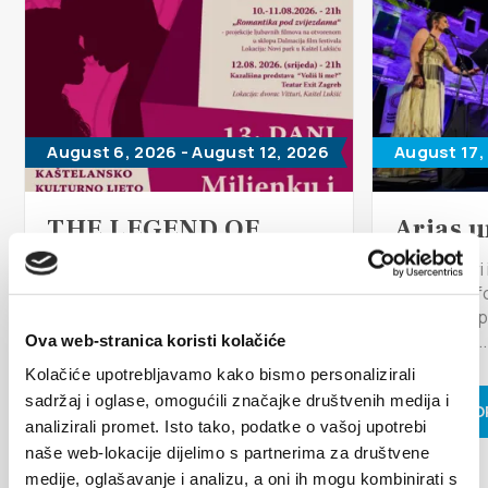
Multimedia
Tourist office
Safe in Dalmatia
August 6, 2026 - August 12, 2026
August 17,
en
THE LEGEND OF
Arias u
MILJENKO I DOBRILA
Kaštel Star
+385 21 227 933
the stage f
For the 13th year in a row, the City
musical exp
of Kaštela and the Kaštela Tourist
traditional...
Ova web-stranica koristi kolačiće
Board want to brand Kaštela as
info@kastela-info.hr
the...
Kolačiće upotrebljavamo kako bismo personalizirali
sadržaj i oglase, omogućili značajke društvenih medija i
READ MO
Villa Nika, Kamberovo šetalište 30,
analizirali promet. Isto tako, podatke o vašoj upotrebi
READ MORE
Directions
naše web-lokacije dijelimo s partnerima za društvene
21216 Kaštel Stari, Hrvatska
medije, oglašavanje i analizu, a oni ih mogu kombinirati s