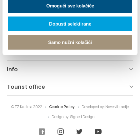
Omogući sve kolačiće
Explore
Dopusti selektirane
Destination
Samo nužni kolačići
What to do
Info
Tourist office
© TZ Kastela 2022
Cookie Policy
Developed by:
Nove vibracije
Design by:
Signed Design