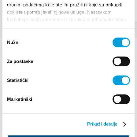
drugim podacima koje ste im pružili ili koje su prikupili
dok ste upotrebljavali njihove usluge. Nastavkom
korištenja naših internetskih stranica vi prihvaćate našu
upotrebu kolačića.
Odabir
Nužni
pristanka
Za postavke
Statistički
Villa Nika, Kamberovo šetalište 30
21216 Kaštel Stari, Hrvatska
Directions
Marketinški
+385 21 227 933
Prikaži detalje
info@kastela-info.hr