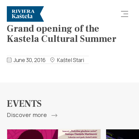
EVENTS
Grand opening of the
Kastela Cultural Summer
June 30, 2016
Kaštel Stari
Explore
Destination
EVENTS
What to do
Discover more
Info