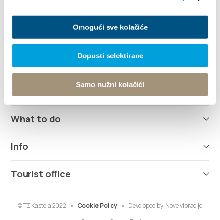
info@kastela-info.hr
Omogući sve kolačiće
Dopusti selektirane
Explore
Samo nužni kolačići
Destination
What to do
Info
Tourist office
© TZ Kastela 2022
Cookie Policy
Developed by:
Nove vibracije