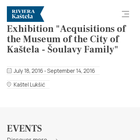
EVENTS
Exhibition "Acquisitions of
the Museum of the City of
Kaštela - Šoulavy Family"
July 18, 2016 - September 14, 2016
Explore
Kaštel Lukšić
Destination
What to do
Info
EVENTS
Discover more