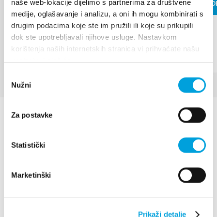
naše web-lokacije dijelimo s partnerima za društvene
READ MO
medije, oglašavanje i analizu, a oni ih mogu kombinirati s
READ MORE
drugim podacima koje ste im pružili ili koje su prikupili
dok ste upotrebljavali njihove usluge. Nastavkom
korištenja naših internetskih stranica vi prihvaćate našu
upotrebu kolačića.
Odabir
Nužni
pristanka
Za postavke
Statistički
Marketinški
Villa Nika, Kamberovo šetalište 30
21216 Kaštel Stari, Hrvatska
Directions
+385 21 227 933
Prikaži detalje