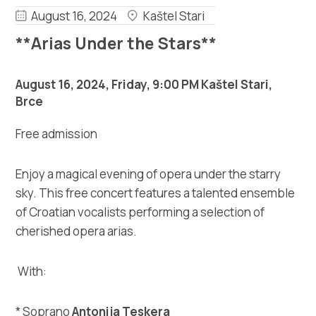
Multimedia
August 16, 2024
Kaštel Stari
**Arias Under the Stars**
Tourist office
Safe in Dalmatia
August 16, 2024, Friday, 9:00 PM Kaštel Stari,
Brce
en
Free admission
Enjoy a magical evening of opera under the starry
+385 21 227 933
sky. This free concert features a talented ensemble
of Croatian vocalists performing a selection of
info@kastela-info.hr
cherished opera arias.
With:
Villa Nika, Kamberovo šetalište 30,
Directions
21216 Kaštel Stari, Hrvatska
* Soprano
Antonija Teskera