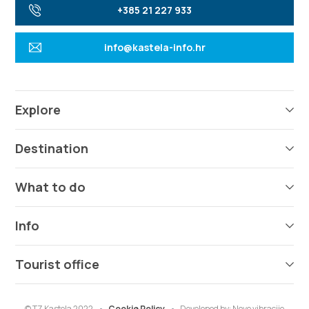
+385 21 227 933
info@kastela-info.hr
Explore
Destination
What to do
Info
Tourist office
© TZ Kastela 2022
Cookie Policy
Developed by:
Nove vibracije