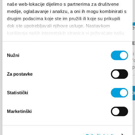
naše web-lokacije dijelimo s partnerima za društvene
Discover more
medije, oglašavanje i analizu, a oni ih mogu kombinirati s
drugim podacima koje ste im pružili ili koje su prikupili
August 17,
dok ste upotrebljavali njihove usluge. Nastavkom
korištenja naših internetskih stranica vi prihvaćate našu
upotrebu kolačića.
Arias u
Odabir
Kaštel Star
Nužni
pristanka
the stage f
musical exp
traditional...
August 6, 2026 - August 12, 2026
Za postavke
Statistički
READ MO
THE LEGEND OF
MILJENKO I DOBRILA
Marketinški
For the 13th year in a row, the City
of Kaštela and the Kaštela Tourist
Board want to brand Kaštela as