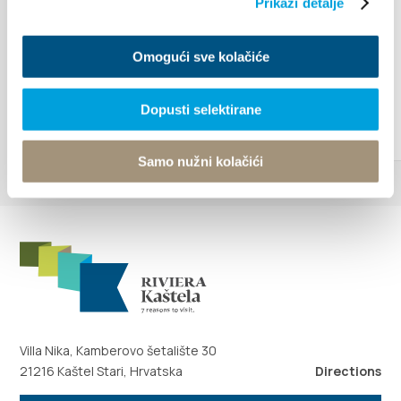
the...
Prikaži detalje
Omogući sve kolačiće
READ MORE
Dopusti selektirane
Samo nužni kolačići
Villa Nika, Kamberovo šetalište 30
21216 Kaštel Stari, Hrvatska
Directions