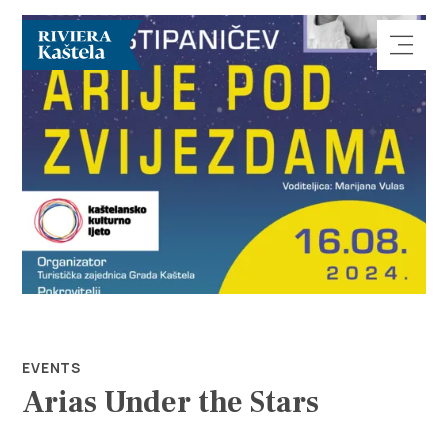
Explore
Destination
What to do
EVENTS
Arias Under the Stars
Info