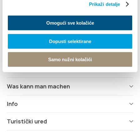
Prikaži detalje
+385 21 227 933
info@kastela-info.hr
Omogući sve kolačiće
Dopusti selektirane
Erforsche
Samo nužni kolačići
Destination
Was kann man machen
Info
Turistički ured