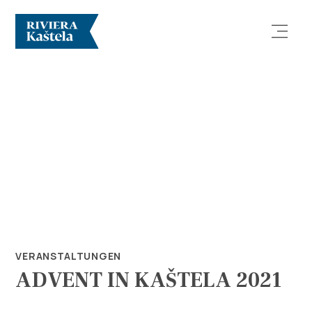
Erforsche
Destination
Was kann man machen
VERANSTALTUNGEN
ADVENT IN KAŠTELA 2021
Info