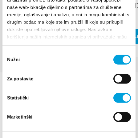
ISLAN
naše web-lokacije dijelimo s partnerima za društvene
WEITERLESEN
FAIR
medije, oglašavanje i analizu, a oni ih mogu kombinirati s
drugim podacima koje ste im pružili ili koje su prikupili
dok ste upotrebljavali njihove usluge. Nastavkom
WEITERL
korištenja naših internetskih stranica vi prihvaćate našu
upotrebu kolačića.
Odabir
Nužni
pristanka
Za postavke
Statistički
Marketinški
Villa Nika, Kamberovo šetalište 30
21216 Kaštel Stari, Hrvatska
Richtungen