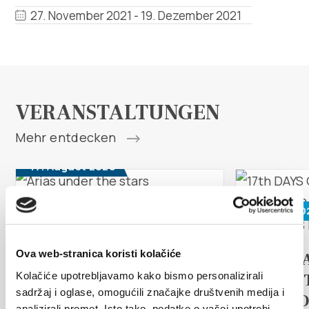
Multimedia
27. November 2021 - 19. Dezember 2021
Turistički ured
Safe in Dalmatia
VERANSTALTUNGEN
de
Mehr entdecken
17. August 2026
+385 21 227 933
26. Juni 20
Arias under the stars
info@kastela-info.hr
Kaštel Stari is once again becoming
Ova web-stranica koristi kolačiće
the stage for an unforgettable
17th D
Villa Nika, Kamberovo šetalište 30,
musical experience. At the
Kolačiće upotrebljavamo kako bismo personalizirali
TRADI
traditional...
Richtungen
21216 Kaštel Stari, Hrvatska
sadržaj i oglase, omogućili značajke društvenih medija i
ETHNO
analizirali promet. Isto tako, podatke o vašoj upotrebi