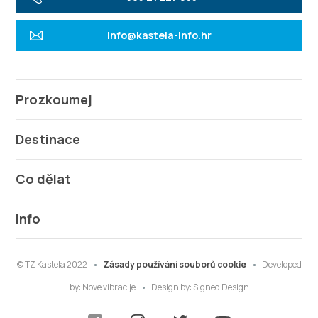
info@kastela-info.hr
Prozkoumej
Destinace
Co dělat
Info
© TZ Kastela 2022
Zásady používání souborů cookie
Developed
by:
Nove vibracije
Design by:
Signed Design