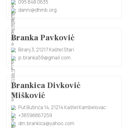
095 848 0635
danni@dhmb.org
Branka Pavković
Biranj 3, 21217 Kaštel Stari
p.branka59@gmail.com
Brankica Divković
Mišković
Put Butirića 14, 21214 Kaštel Kambelovac
+38598867259
dm.brankica@yahoo.com