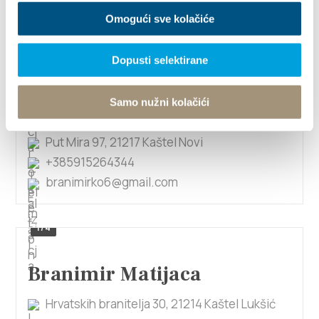
Omogući sve kolačiće
Alojzija Stepinca 5, 21214 Kaštel Lukšić
mzarko2008@hotmail.com
Dopusti selektirane
Samo nužni kolačići
Branimir Kopitović
Put Mira 97, 21217 Kaštel Novi
+385915264344
branimirko6@gmail.com
1/4
Branimir Matijaca
Hrvatskih branitelja 30, 21214 Kaštel Lukšić