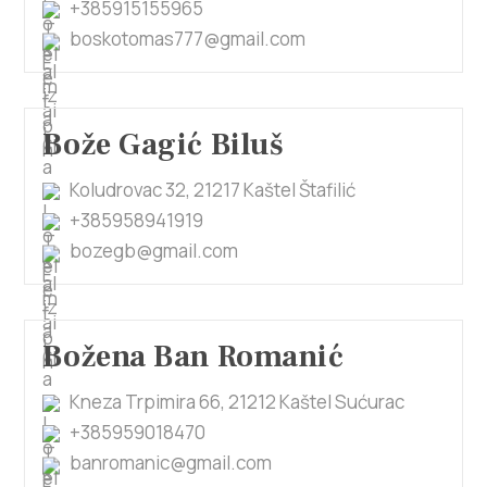
+385915155965
boskotomas777@gmail.com
Bože Gagić Biluš
Koludrovac 32, 21217 Kaštel Štafilić
+385958941919
bozegb@gmail.com
Božena Ban Romanić
Kneza Trpimira 66, 21212 Kaštel Sućurac
+385959018470
banromanic@gmail.com