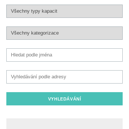
Multimédia
Safe in Dalmatia
cs
+385 21 227 933
info@kastela-info.hr
Villa Nika, Kamberovo šetalište 30,
Wskazówki
21216 Kaštel Stari, Hrvatska