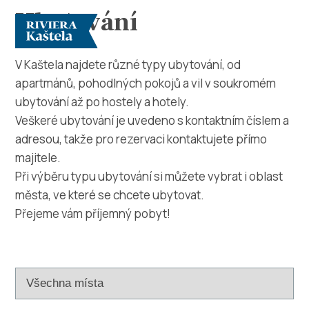
Ubytování
V Kaštela najdete různé typy ubytování, od
apartmánů, pohodlných pokojů a vil v soukromém
ubytování až po hostely a hotely.
Veškeré ubytování je uvedeno s kontaktním číslem a
adresou, takže pro rezervaci kontaktujete přímo
majitele.
Prozkoumej
Při výběru typu ubytování si můžete vybrat i oblast
města, ve které se chcete ubytovat.
Destinace
Přejeme vám příjemný pobyt!
Co dělat
Info