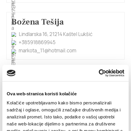
Božena Tešija
Lindlarska 16, 21214 Kaštel Lukšić
+385918869945
markota_11@hotmail.com
1/4
Božidar Budanko
Ova web-stranica koristi kolačiće
Obala kralja Tomislava 58, 21217 Kaštel Stari
Kolačiće upotrebljavamo kako bismo personalizirali
098 98 38 191
sadržaj i oglase, omogućili značajke društvenih medija i
bbudanko@gmail.com
analizirali promet. Isto tako, podatke o vašoj upotrebi
naše web-lokacije dijelimo s partnerima za društvene
medije, oglašavanje i analizu, a oni ih mogu kombinirati s