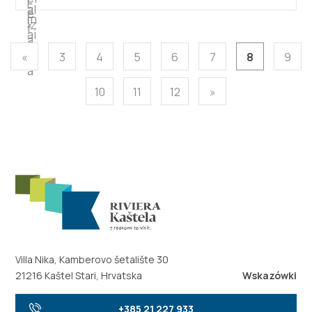
«
3
4
5
6
7
8
9
10
11
12
»
Villa Nika, Kamberovo šetalište 30
21216 Kaštel Stari, Hrvatska
Wskazówki
+385 21 227 933