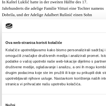
In Kaštel Lukšić hatte in der zweiten Hälfte des 17.
Jahrhunderts die adelige Familie Vitturi eine Tochter namens
Dobrila, und der Adelige Adalbert Rušinić einen Sohn
namens Miljenko. Der schöne Jüngling und das zarte
Mädchen verliebten sich feurig, aber der Streit zwischen den
Familien ihrer Väter...
Ova web-stranica koristi kolačiće
Weiterlesen
Kolačiće upotrebljavamo kako bismo personalizirali sadržaj i
omogućili značajke društvenih medija i analizirali promet. Ist
podatke o vašoj upotrebi naše web-lokacije dijelimo s partne
društvene medije, oglašavanje i analizu, a oni ih mogu kombin
drugim podacima koje ste im pružili ili koje su prikupili dok st
upotrebljavali njihove usluge. Nastavkom korištenja naših int
stranica vi prihvaćate našu upotrebu kolačića.
Villa Nika, Kamberovo šetalište 30
Odabir
21216 Kaštel Stari, Hrvatska
Nužni