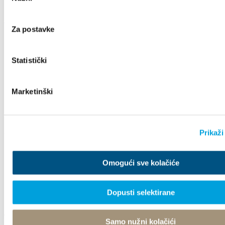
pristanka
+385 21 227 933
info@kastela-info.hr
Za postavke
Erforsche
Statistički
Marketinški
Destination
Prikaži
Was kann man machen
Omogući sve kolačiće
Info
Dopusti selektirane
Turistički ured
Samo nužni kolačići