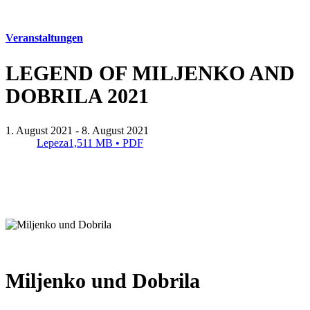
Safe in Dalmatia
Veranstaltungen
de
LEGEND OF MILJENKO AND
DOBRILA 2021
+385 21 227 933
info@kastela-info.hr
1. August 2021 - 8. August 2021
Villa Nika, Kamberovo šetalište 30,
Lepeza
1,511 MB • PDF
21216 Kaštel Stari, Hrvatska
Miljenko und Dobrila