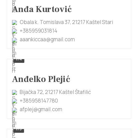
Anđa Kurtović
Obala k. Tomislava 37, 21217 Kaštel Stari
+385959031814
aaankiccaa@gmail.com
1/4
Anđelko Plejić
Bijačka 72, 21217 Kaštel Štafilić
+385958147780
afplej@gmail.com
1/3