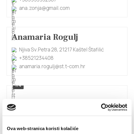
ana.zonja@gmail.com
Anamaria Rogulj
Njiva Sv.Petra 28, 21217 Kaštel Štafilić
+38521234408
anamaria.rogulj@st.t-com.hr
1/4
Andreas Fischer
Primorska ulica 64, 21214 Kaštel Gomilica
andreas.fischer78@gmail.com
Ova web-stranica koristi kolačiće