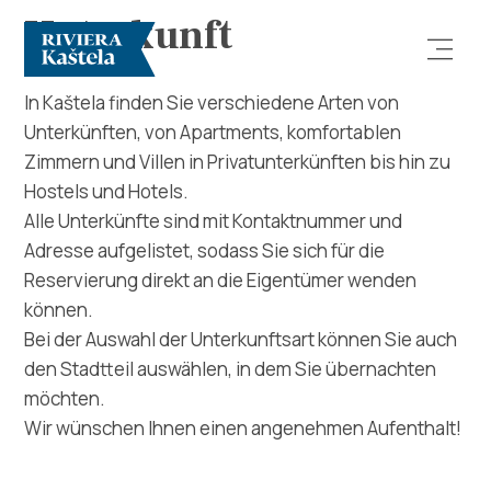
Unterkunft
In Kaštela finden Sie verschiedene Arten von
Unterkünften, von Apartments, komfortablen
Zimmern und Villen in Privatunterkünften bis hin zu
Hostels und Hotels.
Alle Unterkünfte sind mit Kontaktnummer und
Adresse aufgelistet, sodass Sie sich für die
Erforsche
Reservierung direkt an die Eigentümer wenden
können.
Destination
Bei der Auswahl der Unterkunftsart können Sie auch
den Stadtteil auswählen, in dem Sie übernachten
Was kann man machen
möchten.
Wir wünschen Ihnen einen angenehmen Aufenthalt!
Info