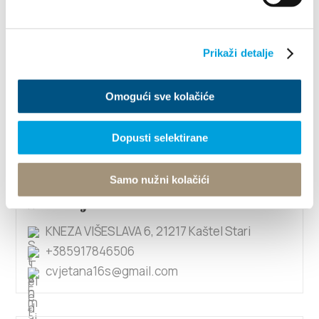
1/4
Prikaži detalje
Andrija Milin
Ivana Pavla II 169, 21214 Kaštel Lukšić
Omogući sve kolačiće
095 561 28 56
a.def.milin@gmail.com
Dopusti selektirane
Samo nužni kolačići
Andrija Škarica
KNEZA VIŠESLAVA 6, 21217 Kaštel Stari
+385917846506
cvjetana16s@gmail.com