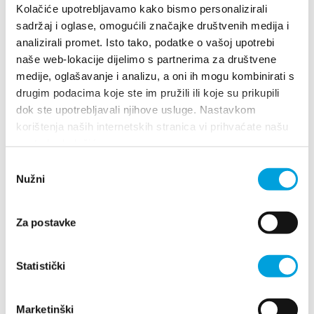
Kolačiće upotrebljavamo kako bismo personalizirali
sadržaj i oglase, omogućili značajke društvenih medija i
analizirali promet. Isto tako, podatke o vašoj upotrebi
Andreško Krokar
naše web-lokacije dijelimo s partnerima za društvene
medije, oglašavanje i analizu, a oni ih mogu kombinirati s
Ulica Kumbatova 25, 21214 Kaštel
Kambelovac
drugim podacima koje ste im pružili ili koje su prikupili
dok ste upotrebljavali njihove usluge. Nastavkom
++385(0)091 2630149
korištenja naših internetskih stranica vi prihvaćate našu
spomenkakrokar@yahoo.com
upotrebu kolačića.
Odabir
Nužni
pristanka
Andrija Livančić
Za postavke
Obala Kralja Tomislava 3, 21214 Kaštel
Kambelovac
+385958376460
Statistički
anita.livancic344@gmail.com
Marketinški