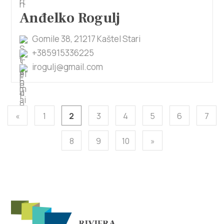
Anđelko Rogulj
Gomile 38, 21217 Kaštel Stari
+385915336225
irogulj@gmail.com
«
1
2
3
4
5
6
7
8
9
10
»