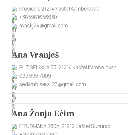
Krušića 1, 21214 Kaštel Kambelovac
+385981656630
avasilj24@gmail.com
Ana Vranješ
PUT SELIŠĆA 55, 21214 Kaštel Kambelovac
099 696 7009
sedambisera123@gmail.com
Ana Žonja Ećim
F.TUĐMANA 260A, 21212 Kaštel Sućurac
+385953932387