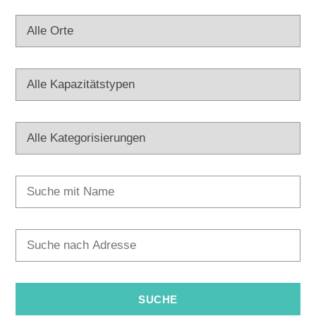
Multimedia
Turistički ured
Safe in Dalmatia
de
+385 21 227 933
info@kastela-info.hr
Villa Nika, Kamberovo šetalište 30,
Richtungen
21216 Kaštel Stari, Hrvatska