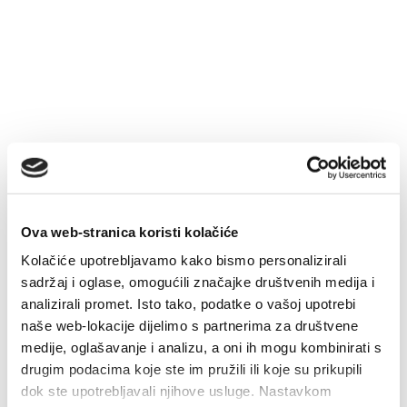
Multimedia
Turistički ured
Safe in Dalmatia
de
Ova web-stranica koristi kolačiće
+385 21 227 933
Kolačiće upotrebljavamo kako bismo personalizirali
sadržaj i oglase, omogućili značajke društvenih medija i
info@kastela-info.hr
analizirali promet. Isto tako, podatke o vašoj upotrebi
naše web-lokacije dijelimo s partnerima za društvene
medije, oglašavanje i analizu, a oni ih mogu kombinirati s
Villa Nika, Kamberovo šetalište 30,
drugim podacima koje ste im pružili ili koje su prikupili
Richtungen
21216 Kaštel Stari, Hrvatska
dok ste upotrebljavali njihove usluge. Nastavkom