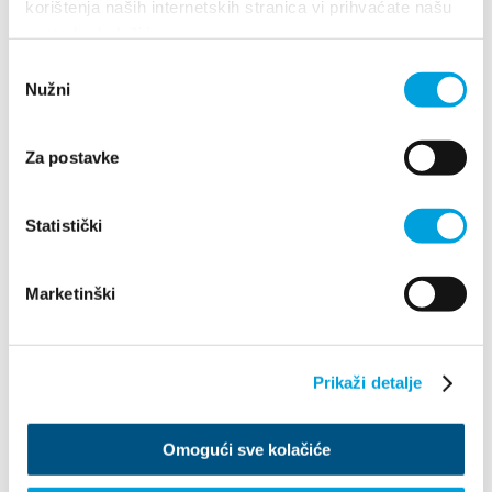
korištenja naših internetskih stranica vi prihvaćate našu
upotrebu kolačića.
Odabir
Nužni
pristanka
Za postavke
Statistički
Villa Nika, Kamberovo šetalište 30
21216 Kaštel Stari, Hrvatska
Richtungen
Marketinški
+385 21 227 933
info@kastela-info.hr
Prikaži detalje
Omogući sve kolačiće
Erforsche