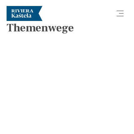
KARTEN
Themenwege
Erforsche
Destination
Was kann man machen
Info