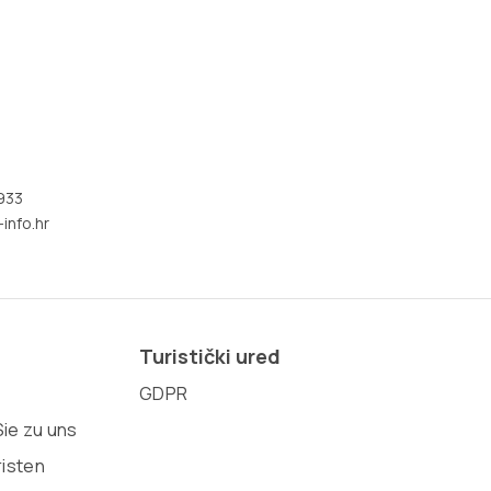
933
info.hr
Turistički ured
GDPR
ie zu uns
risten