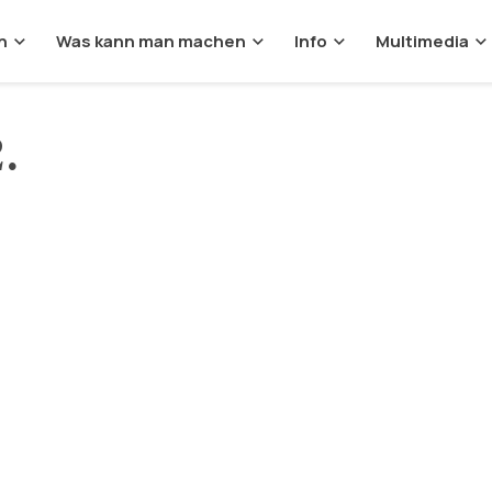
n
Was kann man machen
Info
Multimedia
.