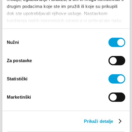
drugim podacima koje ste im pružili ili koje su prikupili
Ana Brnas
dok ste upotrebljavali njihove usluge. Nastavkom
korištenja naših internetskih stranica vi prihvaćate našu
A.B. Šimića 11, 21214 Kaštel Gomilica
upotrebu kolačića.
098 370 599
Odabir
Nužni
pristanka
1/4
Za postavke
Ana Jaman
Statistički
Franje Tuđmana 842, 21217 Kaštel Stari
+385(0)91 563 2291
Marketinški
villa.jaman@gmail.com
Prikaži detalje
Ana Ledenko