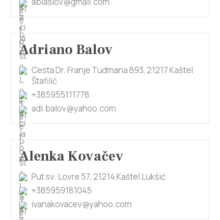
ablaslov@gmail.com
Adriano Balov
Cesta Dr. Franje Tuđmana 893, 21217 Kaštel
Štafilić
+385955111778
adi.balov@yahoo.com
Alenka Kovačev
Put sv. Lovre 57, 21214 Kaštel Lukšić
+385959181045
ivanakovacev@yahoo.com