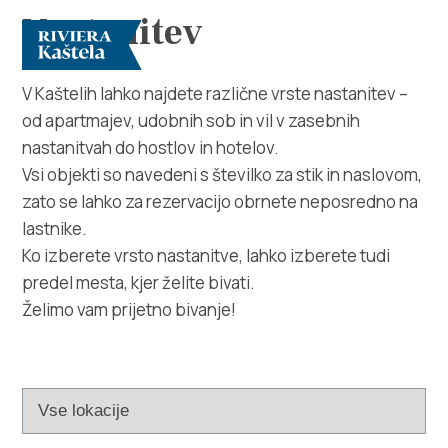
Nastanitev
V Kaštelih lahko najdete različne vrste nastanitev –
od apartmajev, udobnih sob in vil v zasebnih
nastanitvah do hostlov in hotelov.
Vsi objekti so navedeni s številko za stik in naslovom,
zato se lahko za rezervacijo obrnete neposredno na
lastnike.
Raziščite
Ko izberete vrsto nastanitve, lahko izberete tudi
predel mesta, kjer želite bivati.
Destinacija
Želimo vam prijetno bivanje!
Kaj početi
Info