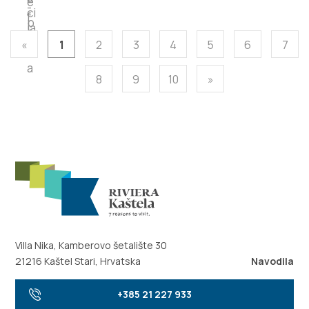
«
1
2
3
4
5
6
7
8
9
10
»
Villa Nika, Kamberovo šetalište 30
21216 Kaštel Stari, Hrvatska
Navodila
+385 21 227 933