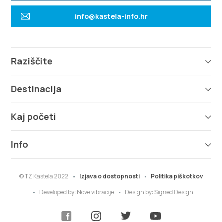
info@kastela-info.hr
Raziščite
Destinacija
Kaj početi
Info
© TZ Kastela 2022
Izjava o dostopnosti
Politika piškotkov
Developed by:
Nove vibracije
Design by:
Signed Design