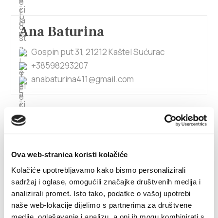
Ana Baturina
Gospin put 31, 21212 Kaštel Sućurac
+38598293207
anabaturina411@gmail.com
1/4
Ana Beram
Ova web-stranica koristi kolačiće
Kneza Trpimira 66, 21212 Kaštel Sućurac
Kolačiće upotrebljavamo kako bismo personalizirali
0915855472
sadržaj i oglase, omogućili značajke društvenih medija i
antonioberam@gmail.com
analizirali promet. Isto tako, podatke o vašoj upotrebi
naše web-lokacije dijelimo s partnerima za društvene
medije, oglašavanje i analizu, a oni ih mogu kombinirati s