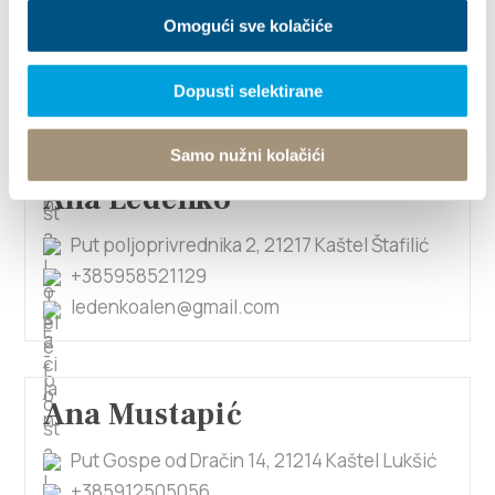
Omogući sve kolačiće
Put Blata BB, 21214 Kaštel Lukšić
+38521227670
marko.ledenko@yahoo.com
Dopusti selektirane
Samo nužni kolačići
Ana Ledenko
Put poljoprivrednika 2, 21217 Kaštel Štafilić
+385958521129
ledenkoalen@gmail.com
Ana Mustapić
Put Gospe od Dračin 14, 21214 Kaštel Lukšić
+385912505056