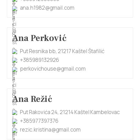
ana.h1982@gmail.com
Ana Perković
Put Resnika bb, 21217 Kaštel Štafilić
+385989132926
perkovichouse@gmail.com
Ana Režić
Put Rakovića 24, 21214 Kaštel Kambelovac
+385977397376
rezic.kristina@gmail.com