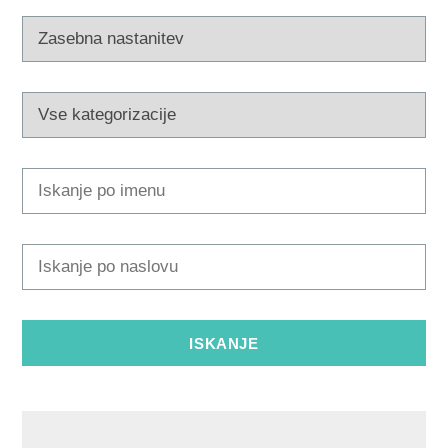
Multimedija
Safe in Dalmatia
sl
+385 21 227 933
info@kastela-info.hr
Villa Nika, Kamberovo šetalište 30,
Navodila
21216 Kaštel Stari, Hrvatska