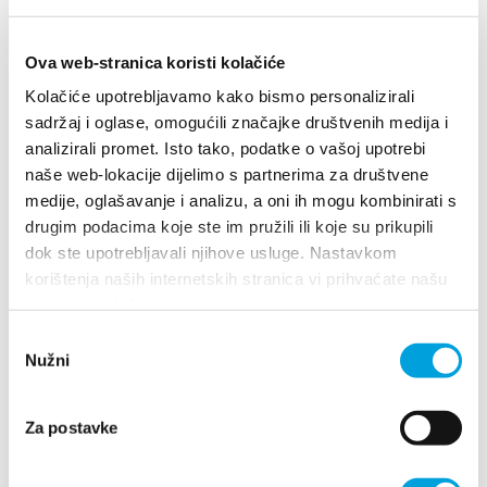
Multimedia
Ova web-stranica koristi kolačiće
Safe in Dalmatia
Kolačiće upotrebljavamo kako bismo personalizirali
sadržaj i oglase, omogućili značajke društvenih medija i
pl
analizirali promet. Isto tako, podatke o vašoj upotrebi
naše web-lokacije dijelimo s partnerima za društvene
medije, oglašavanje i analizu, a oni ih mogu kombinirati s
+385 21 227 933
drugim podacima koje ste im pružili ili koje su prikupili
dok ste upotrebljavali njihove usluge. Nastavkom
korištenja naših internetskih stranica vi prihvaćate našu
info@kastela-info.hr
Villa Nika, Kamberovo šetalište 30
upotrebu kolačića.
21216 Kaštel Stari, Hrvatska
Wskazówki
Odabir
Nužni
Villa Nika, Kamberovo šetalište 30,
pristanka
+385 21 227 933
Wskazówki
21216 Kaštel Stari, Hrvatska
Za postavke
info@kastela-info.hr