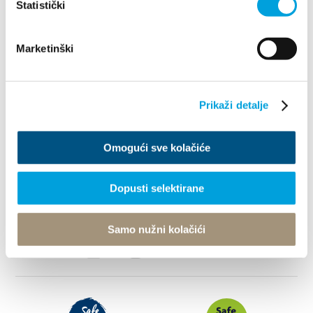
Statistički
Odkryj
Marketinški
Destynacja
Prikaži detalje
Co robić
Omogući sve kolačiće
Info
Dopusti selektirane
© TZ Kastela 2022
Polityka Cookie
Developed by:
Nove vibracije
Design by:
Signed Design
Samo nužni kolačići