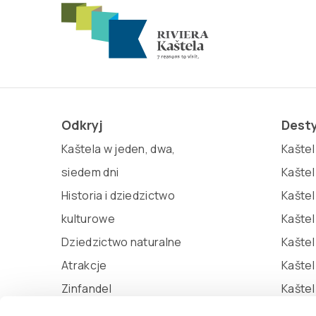
Odkryj
Dest
Kaštela w jeden, dwa,
Kaštel 
siedem dni
Kaštel
Historia i dziedzictwo
Kaštel
kulturowe
Kaštel
Dziedzictwo naturalne
Kaštel
Atrakcje
Kašte
Zinfandel
Kaštel
Miljenko i Dobrila