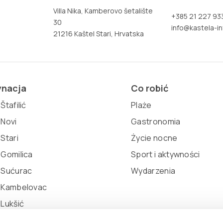
Villa Nika, Kamberovo šetalište
+385 21 227 93
30
info@kastela-in
21216 Kaštel Stari, Hrvatska
ynacja
Co robić
Štafilić
Plaże
 Novi
Gastronomia
 Stari
Życie nocne
 Gomilica
Sport i aktywności
 Sućurac
Wydarzenia
l Kambelovac
 Lukšić