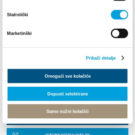
Bilinski put 7, 21217 Kaštel Štafilić
+3859 8983508
Statistički
hostel.oktarin@gmail.com
Marketinški
Prikaži detalje
Omogući sve kolačiće
Dopusti selektirane
Villa Nika, Kamberovo šetalište 30
21216 Kaštel Stari, Hrvatska
Indicazioni
Samo nužni kolačići
+385 21 227 933
info@kastela-info.hr