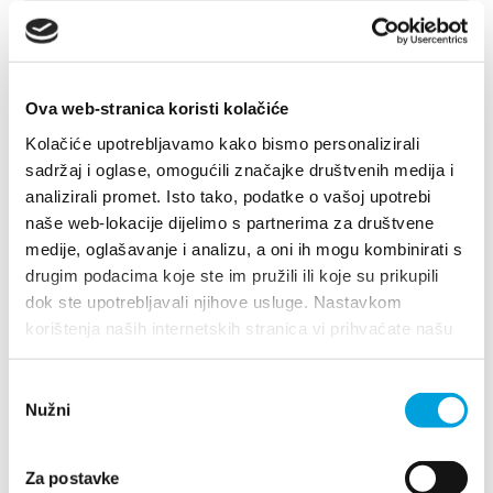
Ova web-stranica koristi kolačiće
Kolačiće upotrebljavamo kako bismo personalizirali
sadržaj i oglase, omogućili značajke društvenih medija i
analizirali promet. Isto tako, podatke o vašoj upotrebi
naše web-lokacije dijelimo s partnerima za društvene
medije, oglašavanje i analizu, a oni ih mogu kombinirati s
drugim podacima koje ste im pružili ili koje su prikupili
dok ste upotrebljavali njihove usluge. Nastavkom
korištenja naših internetskih stranica vi prihvaćate našu
upotrebu kolačića.
1/4
Odabir
Nužni
pristanka
Hostel Oktarin
Za postavke