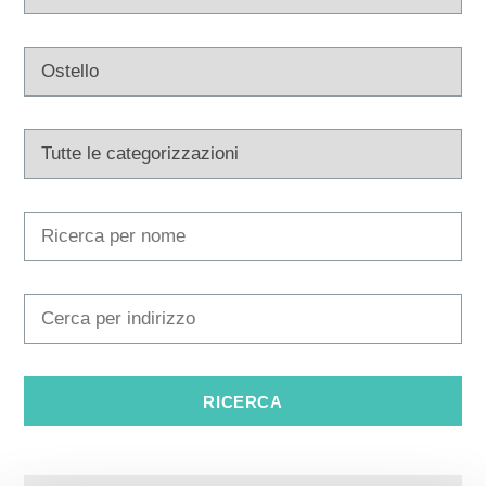
Multimedia
Tourist office
Safe in Dalmatia
it
+385 21 227 933
info@kastela-info.hr
Villa Nika, Kamberovo šetalište 30,
Indicazioni
21216 Kaštel Stari, Hrvatska