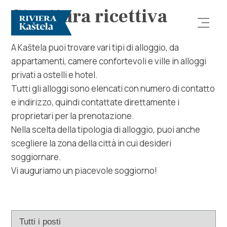
Struttura ricettiva
A Kaštela puoi trovare vari tipi di alloggio, da
appartamenti, camere confortevoli e ville in alloggi
privati ​​a ostelli e hotel.
Tutti gli alloggi sono elencati con numero di contatto
e indirizzo, quindi contattate direttamente i
proprietari per la prenotazione.
Esplora
Nella scelta della tipologia di alloggio, puoi anche
scegliere la zona della città in cui desideri
Destinazione
soggiornare.
Vi auguriamo un piacevole soggiorno!
Cosa fare
Info