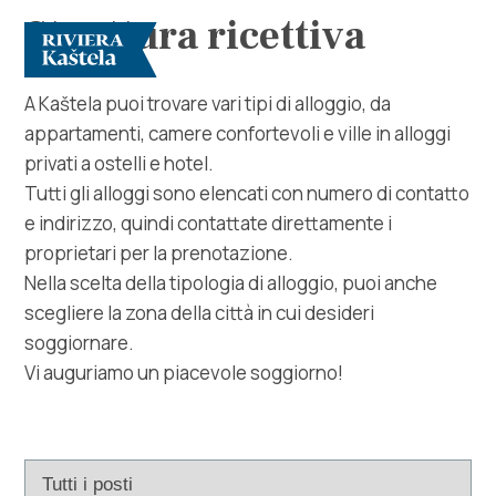
Struttura ricettiva
A Kaštela puoi trovare vari tipi di alloggio, da
appartamenti, camere confortevoli e ville in alloggi
privati ​​a ostelli e hotel.
Tutti gli alloggi sono elencati con numero di contatto
e indirizzo, quindi contattate direttamente i
proprietari per la prenotazione.
Esplora
Nella scelta della tipologia di alloggio, puoi anche
scegliere la zona della città in cui desideri
Destinazione
soggiornare.
Vi auguriamo un piacevole soggiorno!
Cosa fare
Info