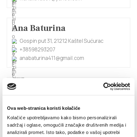
Ana Baturina
Gospin put 31, 21212 Kaštel Sućurac
+38598293207
anabaturina411@gmail.com
1/4
Ana Beram
Ova web-stranica koristi kolačiće
Kneza Trpimira 66, 21212 Kaštel Sućurac
Kolačiće upotrebljavamo kako bismo personalizirali
0915855472
sadržaj i oglase, omogućili značajke društvenih medija i
antonioberam@gmail.com
analizirali promet. Isto tako, podatke o vašoj upotrebi