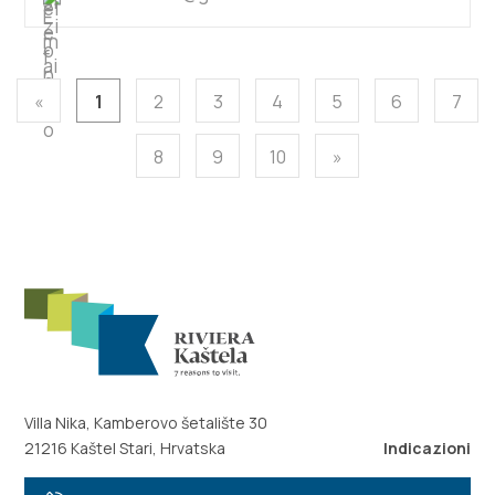
«
1
2
3
4
5
6
7
8
9
10
»
Villa Nika, Kamberovo šetalište 30
21216 Kaštel Stari, Hrvatska
Indicazioni