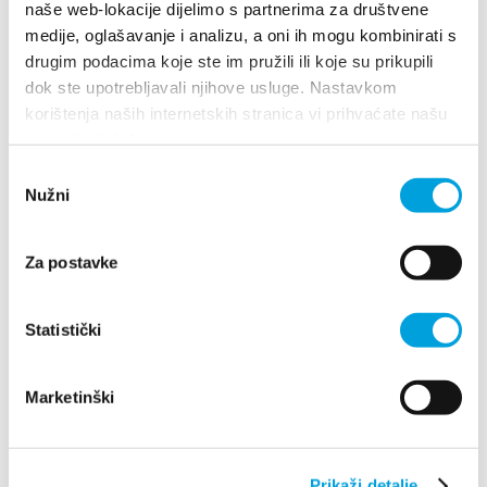
naše web-lokacije dijelimo s partnerima za društvene
medije, oglašavanje i analizu, a oni ih mogu kombinirati s
drugim podacima koje ste im pružili ili koje su prikupili
Ana Brnas
dok ste upotrebljavali njihove usluge. Nastavkom
korištenja naših internetskih stranica vi prihvaćate našu
A.B. Šimića 11, 21214 Kaštel Gomilica
upotrebu kolačića.
098 370 599
Odabir
Nužni
pristanka
1/4
Za postavke
Ana Jaman
Statistički
Franje Tuđmana 842, 21217 Kaštel Stari
+385(0)91 563 2291
villa.jaman@gmail.com
Marketinški
Prikaži detalje