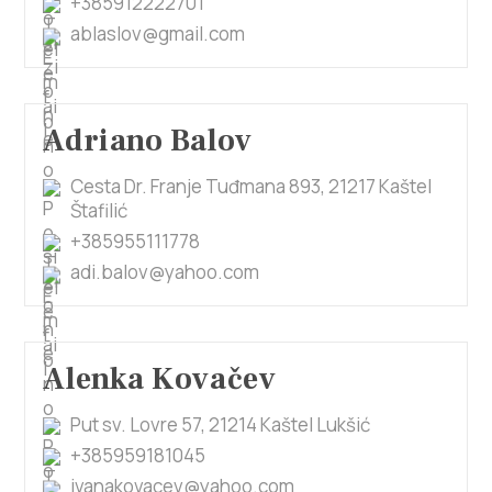
+385912222701
ablaslov@gmail.com
Adriano Balov
Cesta Dr. Franje Tuđmana 893, 21217 Kaštel
Štafilić
+385955111778
adi.balov@yahoo.com
Alenka Kovačev
Put sv. Lovre 57, 21214 Kaštel Lukšić
+385959181045
ivanakovacev@yahoo.com