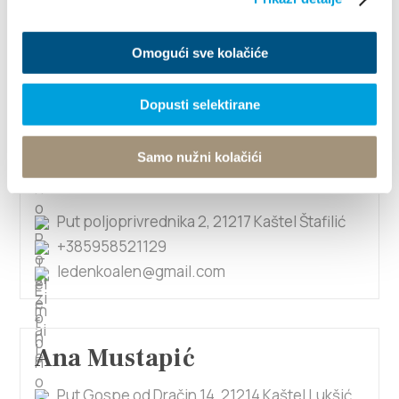
Ana Ledenko
Put Blata BB, 21214 Kaštel Lukšić
Omogući sve kolačiće
+38521227670
marko.ledenko@yahoo.com
Dopusti selektirane
Samo nužni kolačići
Ana Ledenko
Put poljoprivrednika 2, 21217 Kaštel Štafilić
+385958521129
ledenkoalen@gmail.com
Ana Mustapić
Put Gospe od Dračin 14, 21214 Kaštel Lukšić