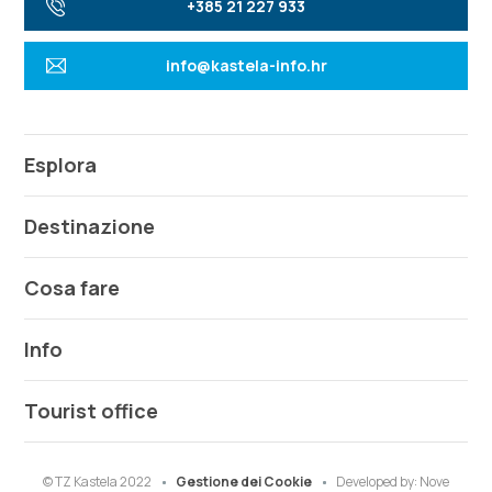
+385 21 227 933
info@kastela-info.hr
Esplora
Destinazione
Cosa fare
Info
Tourist office
© TZ Kastela 2022
Gestione dei Cookie
Developed by:
Nove