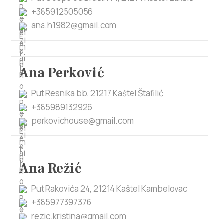
+385912505056
ana.h1982@gmail.com
Ana Perković
Put Resnika bb, 21217 Kaštel Štafilić
+385989132926
perkovichouse@gmail.com
Ana Režić
Put Rakovića 24, 21214 Kaštel Kambelovac
+385977397376
rezic.kristina@gmail.com