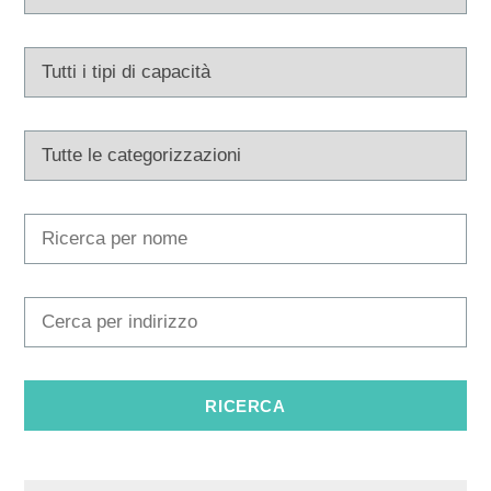
Multimedia
Tourist office
Safe in Dalmatia
it
+385 21 227 933
info@kastela-info.hr
Villa Nika, Kamberovo šetalište 30,
Indicazioni
21216 Kaštel Stari, Hrvatska