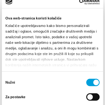
Multimedia
Tourist office
Ova web-stranica koristi kolačiće
Kolačiće upotrebljavamo kako bismo personalizirali
Safe in Dalmatia
sadržaj i oglase, omogućili značajke društvenih medija i
analizirali promet. Isto tako, podatke o vašoj upotrebi
it
naše web-lokacije dijelimo s partnerima za društvene
medije, oglašavanje i analizu, a oni ih mogu kombinirati s
drugim podacima koje ste im pružili ili koje su prikupili
dok ste upotrebljavali njihove usluge. Nastavkom
+385 21 227 933
korištenja naših internetskih stranica vi prihvaćate našu
Villa Nika, Kamberovo šetalište 30
upotrebu kolačića.
21216 Kaštel Stari, Hrvatska
Indicazioni
info@kastela-info.hr
Odabir
+385 21 227 933
Nužni
pristanka
Villa Nika, Kamberovo šetalište 30,
info@kastela-info.hr
Za postavke
Indicazioni
21216 Kaštel Stari, Hrvatska