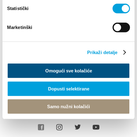
Statistički
Esplora
Marketinški
Destinazione
Cosa fare
Prikaži detalje
Info
Omogući sve kolačiće
Tourist office
Dopusti selektirane
© TZ Kastela 2022
Gestione dei Cookie
Developed by:
Nove
Samo nužni kolačići
vibracije
Design by:
Signed Design