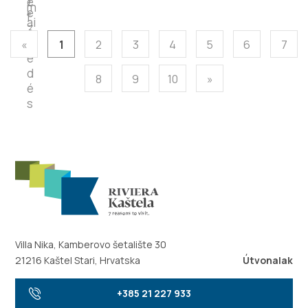
«
1
2
3
4
5
6
7
8
9
10
»
Villa Nika, Kamberovo šetalište 30
21216 Kaštel Stari, Hrvatska
Útvonalak
+385 21 227 933