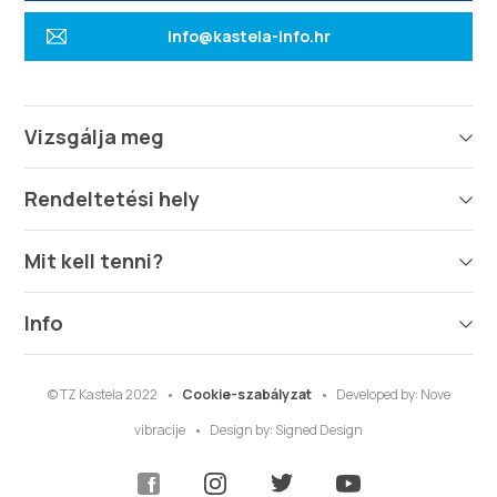
info@kastela-info.hr
Vizsgálja meg
Rendeltetési hely
Mit kell tenni?
Info
© TZ Kastela 2022
Cookie-szabályzat
Developed by:
Nove
vibracije
Design by:
Signed Design