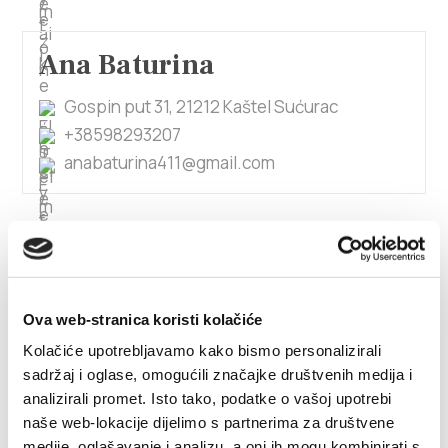
Ana Baturina
Gospin put 31, 21212 Kaštel Sućurac
+38598293207
anabaturina411@gmail.com
1/4
Ana Beram
Ova web-stranica koristi kolačiće
Kneza Trpimira 66, 21212 Kaštel Sućurac
Kolačiće upotrebljavamo kako bismo personalizirali
0915855472
sadržaj i oglase, omogućili značajke društvenih medija i
antonioberam@gmail.com
analizirali promet. Isto tako, podatke o vašoj upotrebi
naše web-lokacije dijelimo s partnerima za društvene
medije, oglašavanje i analizu, a oni ih mogu kombinirati s