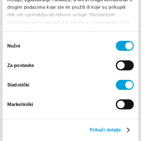
drugim podacima koje ste im pružili ili koje su prikupili
Ana Brnas
dok ste upotrebljavali njihove usluge. Nastavkom
korištenja naših internetskih stranica vi prihvaćate našu
A.B. Šimića 11, 21214 Kaštel Gomilica
upotrebu kolačića.
098 370 599
Odabir
Nužni
pristanka
1/4
Za postavke
Ana Jaman
Statistički
Franje Tuđmana 842, 21217 Kaštel Stari
+385(0)91 563 2291
Marketinški
villa.jaman@gmail.com
Prikaži detalje
Ana Ledenko