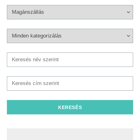
Multimédia
Safe in Dalmatia
hu
+385 21 227 933
info@kastela-info.hr
Villa Nika, Kamberovo šetalište 30,
Útvonalak
21216 Kaštel Stari, Hrvatska