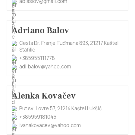
ablaslov@gmail.com
Adriano Balov
Cesta Dr. Franje Tuđmana 893, 21217 Kaštel
Štafilić
+385955111778
adi.balov@yahoo.com
Alenka Kovačev
Put sv. Lovre 57, 21214 Kaštel Lukšić
+385959181045
ivanakovacev@yahoo.com