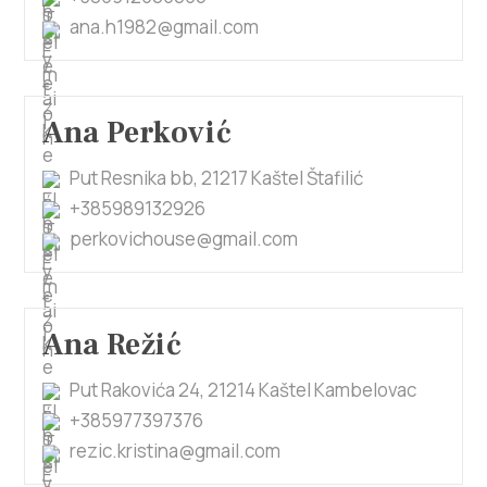
ana.h1982@gmail.com
Ana Perković
Put Resnika bb, 21217 Kaštel Štafilić
+385989132926
perkovichouse@gmail.com
Ana Režić
Put Rakovića 24, 21214 Kaštel Kambelovac
+385977397376
rezic.kristina@gmail.com