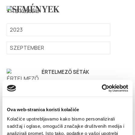
ESEMÉNYEK
2023
SZEPTEMBER
Vizsgálja meg
ÉRTELMEZŐ SÉTÁK
Rendeltetési hely
Mit kell tenni?
Info
Ova web-stranica koristi kolačiće
Kolačiće upotrebljavamo kako bismo personalizirali
Multimédia
sadržaj i oglase, omogućili značajke društvenih medija i
analizirali promet. Isto tako, podatke o vašoj upotrebi