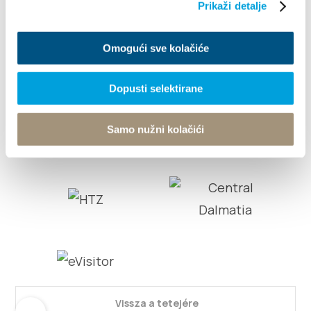
Prikaži detalje
© TZ Kastela 2022
Cookie-szabályzat
Developed by:
Nove
vibracije
Design by:
Signed Design
Omogući sve kolačiće
Dopusti selektirane
Samo nužni kolačići
Vissza a tetejére