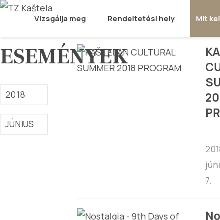
Vizsgálja meg
Rendeltetési hely
Mit ke
ESEMÉNYEK
KA
CU
S
2018
20
P
JÚNIUS
201
jún
7.
No