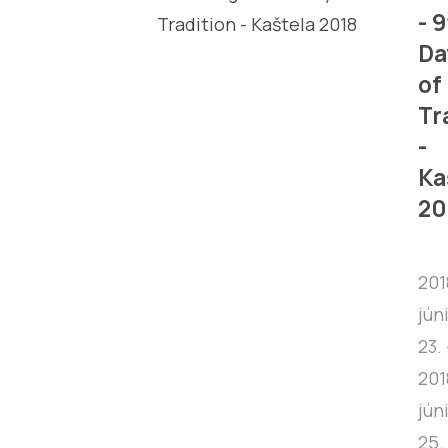
- 
Da
of
Tr
-
Ka
20
201
jún
23. 
201
jún
25.