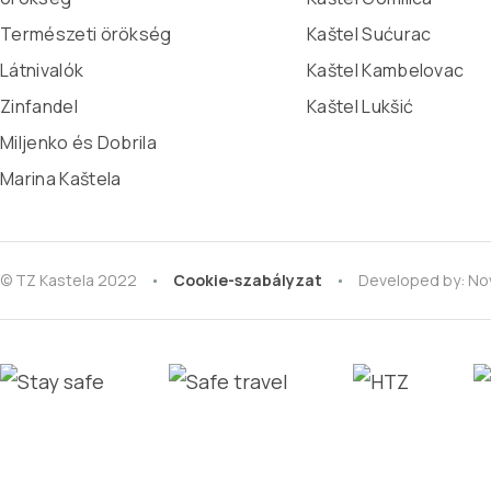
Természeti örökség
Kaštel Sućurac
Látnivalók
Kaštel Kambelovac
Zinfandel
Kaštel Lukšić
Miljenko és Dobrila
Marina Kaštela
© TZ Kastela 2022
Cookie-szabályzat
Developed by:
Nov