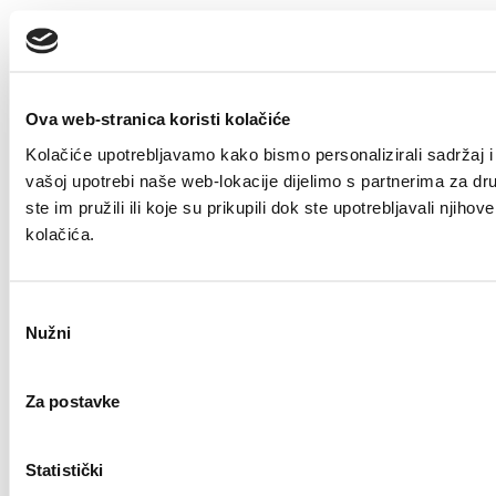
Ova web-stranica koristi kolačiće
Kolačiće upotrebljavamo kako bismo personalizirali sadržaj i 
vašoj upotrebi naše web-lokacije dijelimo s partnerima za dr
ste im pružili ili koje su prikupili dok ste upotrebljavali nji
kolačića.
Odabir
Nužni
pristanka
Za postavke
Statistički