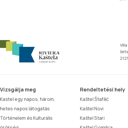
Vill
šeta
2121
Vizsgálja meg
Rendeltetési hely
Kastel egy napos, három,
Kaštel Štafilić
hetes napos látogatás
Kaštel Novi
Történelem és Kulturális
Kaštel Stari
örökség
Kaštel Gomilica