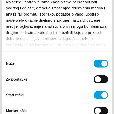
Multimédia
Kolačiće upotrebljavamo kako bismo personalizirali
sadržaj i oglase, omogućili značajke društvenih medija i
analizirali promet. Isto tako, podatke o vašoj upotrebi
Safe in Dalmatia
naše web-lokacije dijelimo s partnerima za društvene
medije, oglašavanje i analizu, a oni ih mogu kombinirati s
hu
Villa Nika, Kamberovo šetalište 30
drugim podacima koje ste im pružili ili koje su prikupili
21216 Kaštel Stari, Hrvatska
Útvonalak
dok ste upotrebljavali njihove usluge. Nastavkom
korištenja naših internetskih stranica vi prihvaćate našu
+385 21 227 933
upotrebu kolačića.
+385 21 227 933
Odabir
info@kastela-info.hr
Nužni
pristanka
info@kastela-info.hr
Za postavke
Vizsgálja meg
Villa Nika, Kamberovo šetalište 30,
Útvonalak
21216 Kaštel Stari, Hrvatska
Statistički
Rendeltetési hely
Marketinški
Mit kell tenni?