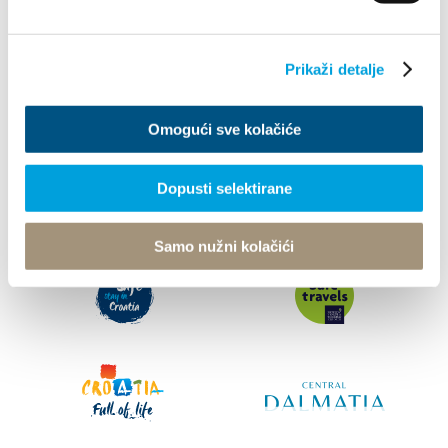
Info
Prikaži detalje
© TZ Kastela 2022
Cookie-szabályzat
Developed by:
Nove
Omogući sve kolačiće
vibracije
Design by:
Signed Design
Dopusti selektirane
Samo nužni kolačići