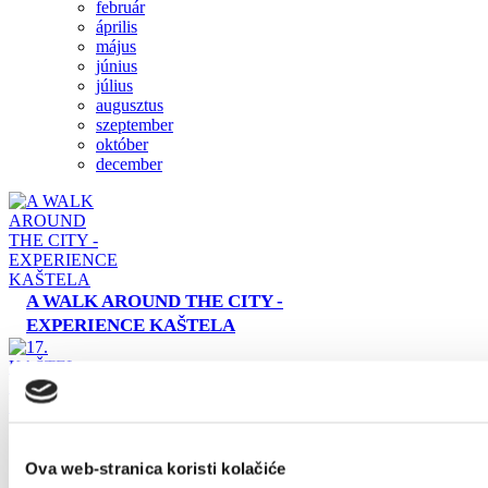
február
április
hu
május
június
július
+385 21 227 933
info@kastela-info.hr
augusztus
szeptember
október
Villa Nika, Kamberovo šetalište 30,
december
21216 Kaštel Stari, Hrvatska
A WALK AROUND THE CITY -
EXPERIENCE KAŠTELA
17. KAŠTEL FLOWERS FESTIVAL
Ova web-stranica koristi kolačiće