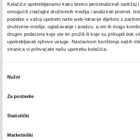
Kolačiće upotrebljavamo kako bismo personalizirali sadržaj i
omogućili značajke društvenih medija i analizirali promet. Ist
podatke o vašoj upotrebi naše web-lokacije dijelimo s partne
društvene medije, oglašavanje i analizu, a oni ih mogu kombin
drugim podacima koje ste im pružili ili koje su prikupili dok st
upotrebljavali njihove usluge. Nastavkom korištenja naših int
stranica vi prihvaćate našu upotrebu kolačića.
Villa Nika, Kamberovo šetalište 30
21216 Kaštel Stari, Hrvatska
Odabir
Nužni
pristanka
+385 21 227 933
info@kastela-info.hr
Za postavke
Vizsgálja meg
Statistički
Rendeltetési hely
Marketinški