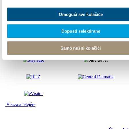
Omogući sve kolačiće
© TZ Kastela 2022
Cookie-szabályzat
Developed by:
Nove vibracije
Design
by:
Signed Design
Dopusti selektirane
Samo nužni kolačići
Vissza a tetejére