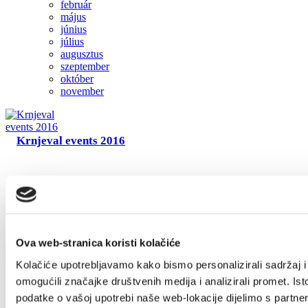
február
Safe in Dalmatia
május
június
július
augusztus
hu
szeptember
október
november
+385 21 227 933
info@kastela-info.hr
Villa Nika, Kamberovo šetalište 30,
Krnjeval events 2016
21216 Kaštel Stari, Hrvatska
Ova web-stranica koristi kolačiće
Kolačiće upotrebljavamo kako bismo personalizirali sadržaj i
omogućili značajke društvenih medija i analizirali promet. Ist
podatke o vašoj upotrebi naše web-lokacije dijelimo s partne