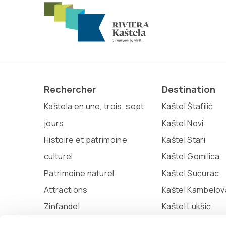
Rechercher
Destination
Kaštela en une, trois, sept
Kaštel Štafilić
jours
Kaštel Novi
Histoire et patrimoine
Kaštel Stari
culturel
Kaštel Gomilica
Patrimoine naturel
Kaštel Sućurac
Attractions
Kaštel Kambelov
Zinfandel
Kaštel Lukšić
Miljenko et Dobrila