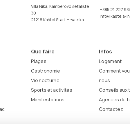
Villa Nika, Kamberovo šetalište
+385 21 227 93
30
info@kastela-in
21216 Kaštel Stari, Hrvatska
Que faire
Infos
Plages
Logement
Gastronomie
Comment vous
Vie nocturne
nous
Sports et activités
Conseils aux 
Manifestations
Agences de t
ac
Contactez