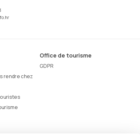
3
fo.hr
Office de tourisme
GDPR
 rendre chez
touristes
ourisme