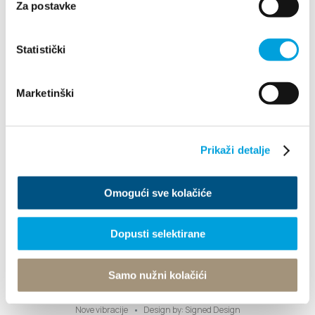
Za postavke
info@kastela-info.hr
Statistički
Rechercher
Marketinški
Destination
Prikaži detalje
Que faire
Omogući sve kolačiće
Infos
Dopusti selektirane
Office de tourisme
Samo nužni kolačići
© TZ Kastela 2022
Politique relative aux cookies
Developed by:
Nove vibracije
Design by:
Signed Design