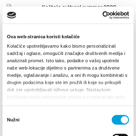
Multimédias
Kaštela cultural summer 2020
Office de tourisme
Safe in Dalmatia
Ova web-stranica koristi kolačiće
Kolačiće upotrebljavamo kako bismo personalizirali
fr
sadržaj i oglase, omogućili značajke društvenih medija i
analizirali promet. Isto tako, podatke o vašoj upotrebi
naše web-lokacije dijelimo s partnerima za društvene
medije, oglašavanje i analizu, a oni ih mogu kombinirati s
+385 21 227 933
drugim podacima koje ste im pružili ili koje su prikupili
dok ste upotrebljavali njihove usluge. Nastavkom
korištenja naših internetskih stranica vi prihvaćate našu
info@kastela-info.hr
upotrebu kolačića.
Villa Nika, Kamberovo šetalište 30
Odabir
21216 Kaštel Stari, Hrvatska
Les directions
Villa Nika, Kamberovo šetalište 30,
Nužni
pristanka
Les directions
21216 Kaštel Stari, Hrvatska
+385 21 227 933