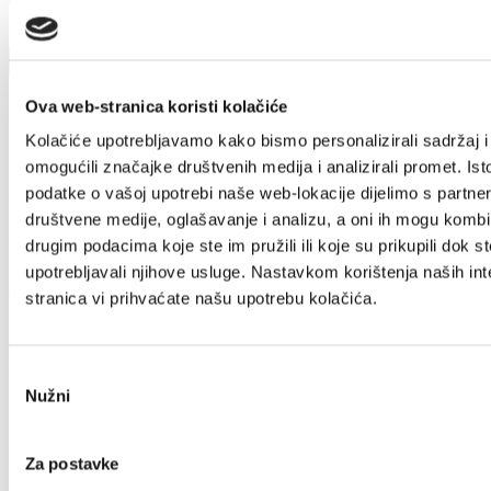
Ova web-stranica koristi kolačiće
Kolačiće upotrebljavamo kako bismo personalizirali sadržaj i
omogućili značajke društvenih medija i analizirali promet. Ist
podatke o vašoj upotrebi naše web-lokacije dijelimo s partne
Villa Nika, Kamberovo šetalište 30
društvene medije, oglašavanje i analizu, a oni ih mogu kombin
21216 Kaštel Stari, Hrvatska
drugim podacima koje ste im pružili ili koje su prikupili dok st
upotrebljavali njihove usluge. Nastavkom korištenja naših int
+385 21 227 933
info@kastela-info.hr
stranica vi prihvaćate našu upotrebu kolačića.
Rechercher
Odabir
Nužni
pristanka
Destination
Za postavke