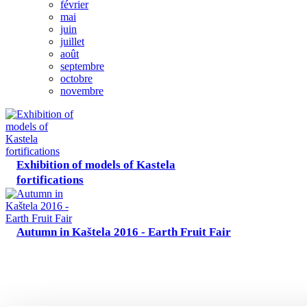
février
Office de tourisme
mai
juin
juillet
août
Safe in Dalmatia
septembre
octobre
novembre
fr
+385 21 227 933
info@kastela-info.hr
Exhibition of models of Kastela
Villa Nika, Kamberovo šetalište 30,
fortifications
21216 Kaštel Stari, Hrvatska
Autumn in Kaštela 2016 - Earth Fruit Fair