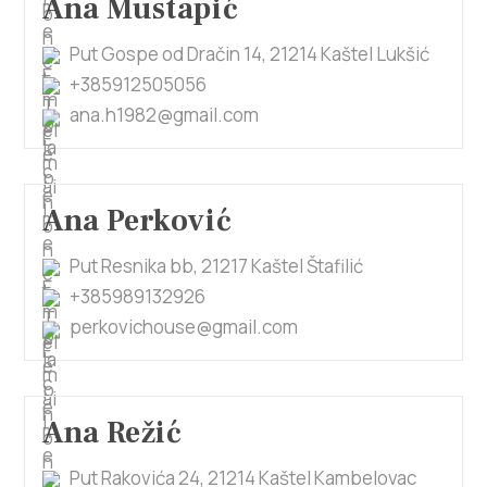
Ana Mustapić
Put Gospe od Dračin 14, 21214 Kaštel Lukšić
+385912505056
ana.h1982@gmail.com
Ana Perković
Put Resnika bb, 21217 Kaštel Štafilić
+385989132926
perkovichouse@gmail.com
Ana Režić
Put Rakovića 24, 21214 Kaštel Kambelovac