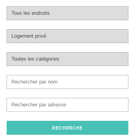
Multimédias
Office de tourisme
Safe in Dalmatia
fr
+385 21 227 933
info@kastela-info.hr
Villa Nika, Kamberovo šetalište 30,
Les directions
21216 Kaštel Stari, Hrvatska