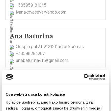
+385959181045
ivanakovacev@yahoo.com
Ana Baturina
Gospin put 31, 21212 Kaštel Sućurac
+38598293207
anabaturina411@gmail.com
1/4
Ana Beram
Ova web-stranica koristi kolačiće
Kneza Trpimira 66, 21212 Kaštel Sućurac
Kolačiće upotrebljavamo kako bismo personalizirali
sadržaj i oglase, omogućili značajke društvenih medija i
0915855472