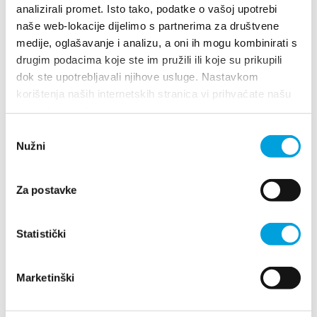
analizirali promet. Isto tako, podatke o vašoj upotrebi
antonioberam@gmail.com
naše web-lokacije dijelimo s partnerima za društvene
medije, oglašavanje i analizu, a oni ih mogu kombinirati s
drugim podacima koje ste im pružili ili koje su prikupili
dok ste upotrebljavali njihove usluge. Nastavkom
Ana Brnas
korištenja naših internetskih stranica vi prihvaćate našu
upotrebu kolačića.
A.B. Šimića 11, 21214 Kaštel Gomilica
Odabir
098 370 599
Nužni
pristanka
1/4
Za postavke
Ana Jaman
Statistički
Franje Tuđmana 842, 21217 Kaštel Stari
+385(0)91 563 2291
Marketinški
villa.jaman@gmail.com