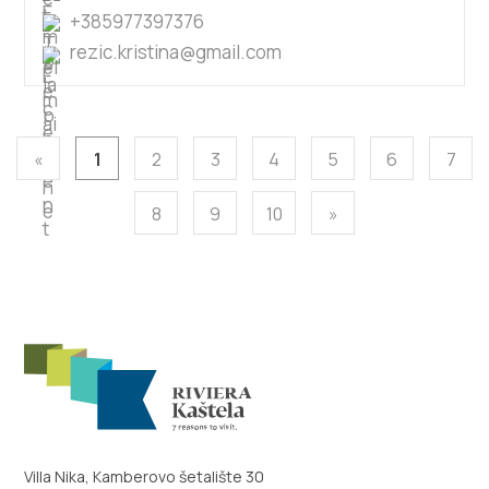
+385977397376
rezic.kristina@gmail.com
«
1
2
3
4
5
6
7
8
9
10
»
Villa Nika, Kamberovo šetalište 30