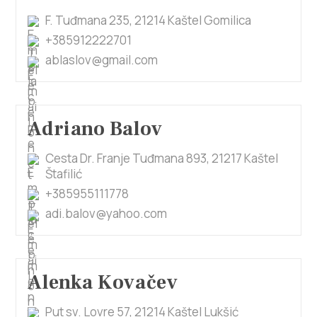
F. Tuđmana 235, 21214 Kaštel Gomilica
+385912222701
ablaslov@gmail.com
Adriano Balov
Cesta Dr. Franje Tuđmana 893, 21217 Kaštel
Štafilić
+385955111778
adi.balov@yahoo.com
Alenka Kovačev
Put sv. Lovre 57, 21214 Kaštel Lukšić