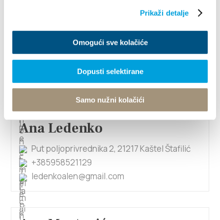
Prikaži detalje
Ana Ledenko
Omogući sve kolačiće
Put Blata BB, 21214 Kaštel Lukšić
+38521227670
Dopusti selektirane
marko.ledenko@yahoo.com
Samo nužni kolačići
Ana Ledenko
Put poljoprivrednika 2, 21217 Kaštel Štafilić
+385958521129
ledenkoalen@gmail.com