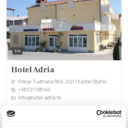
1/4
Hotel Adria
Franje Tuđmana 969, 21217 Kaštel Štafilić
+38521798140
info@hotel-adria.hr
Hotel Baletna škola