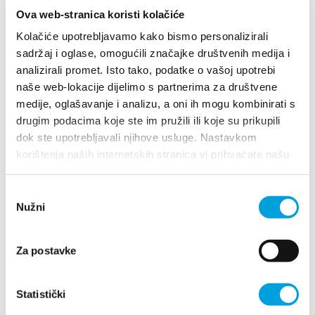
Ova web-stranica koristi kolačiće
don Frane Franića 1, 21214 Kaštel Kambelovac
Kolačiće upotrebljavamo kako bismo personalizirali
021221912
sadržaj i oglase, omogućili značajke društvenih medija i
info@hotel-baletnaskola.com
analizirali promet. Isto tako, podatke o vašoj upotrebi
naše web-lokacije dijelimo s partnerima za društvene
medije, oglašavanje i analizu, a oni ih mogu kombinirati s
drugim podacima koje ste im pružili ili koje su prikupili
dok ste upotrebljavali njihove usluge. Nastavkom
korištenja naših internetskih stranica vi prihvaćate našu
upotrebu kolačića.
Odabir
Nužni
pristanka
Za postavke
1/3
Statistički
Hotel Benjamin