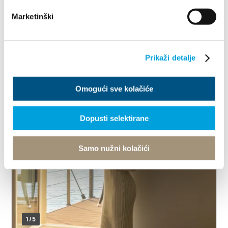
Marketinški
Ulica sv. Petra od Klobučca 4, 21217 Kaštel
Novi
+385913131340
benjaminhotel.info@gmail.com
Prikaži detalje
http://benjamin-hotel.hr
Omogući sve kolačiće
Dopusti selektirane
Samo nužni kolačići
1/5