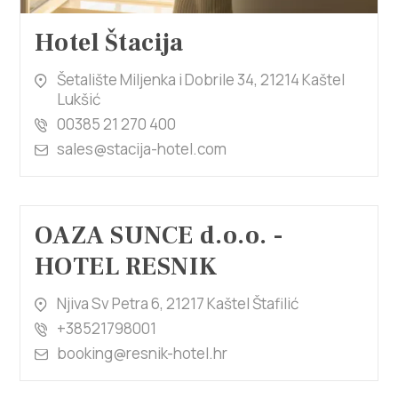
Hotel Štacija
Šetalište Miljenka i Dobrile 34, 21214 Kaštel
Lukšić
00385 21 270 400
sales@stacija-hotel.com
OAZA SUNCE d.o.o. -
HOTEL RESNIK
Njiva Sv Petra 6, 21217 Kaštel Štafilić
+38521798001
booking@resnik-hotel.hr