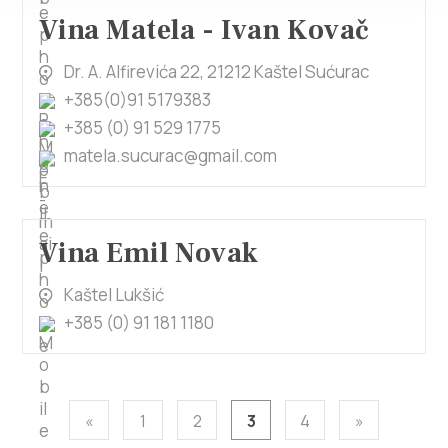
Vina Matela - Ivan Kovač
Dr. A. Alfirevića 22, 21212 Kaštel Sućurac
+385(0)91 5179383
+385 (0) 91 529 1775
matela.sucurac@gmail.com
Vina Emil Novak
Kaštel Lukšić
+385 (0) 91 181 1180
«
1
2
3
4
»