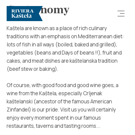
Gastronomy
Kaštela are known as a place of rich culinary
traditions with an emphasis on Mediterranean diet:
lots of fish in all ways (boiled, baked and grilled),
vegetables (beans and Days of beans !!), fruit and
cakes, and meat dishes are kaštelanska tradition
(beef stew or baking).
Explore
Of course, with good food and good wine goes, a
Destination
wine from the Kaštela, especially Crljenak
kaštelanski (ancestor of the famous American
What to do
Zinfandel) is our pride. Visit us you will certainly
enjoy every moment spent in our famous
Info
restaurants, taverns and tasting rooms...