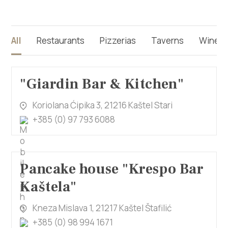
Multimedia
Tourist office
All
Restaurants
Pizzerias
Taverns
Wineri
Safe in Dalmatia
"Giardin Bar & Kitchen"
en
Koriolana Ćipika 3, 21216 Kaštel Stari
+385 (0) 97 793 6088
+385 21 227 933
info@kastela-info.hr
Pancake house "Krespo Bar
Kaštela"
Villa Nika, Kamberovo šetalište 30,
Kneza Mislava 1, 21217 Kaštel Štafilić
Directions
21216 Kaštel Stari, Hrvatska
+385 (0) 98 994 1671