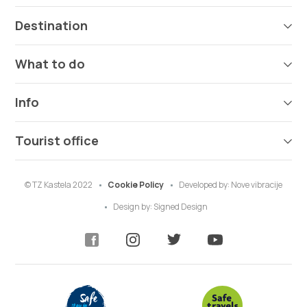
Destination
What to do
Info
Tourist office
© TZ Kastela 2022
Cookie Policy
Developed by:
Nove vibracije
Design by:
Signed Design