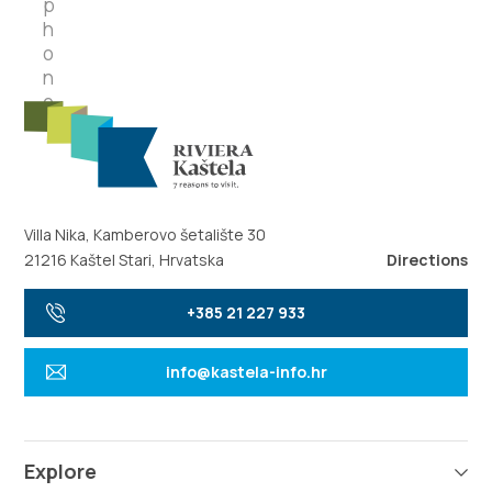
Villa Nika, Kamberovo šetalište 30
21216 Kaštel Stari, Hrvatska
Directions
+385 21 227 933
info@kastela-info.hr
Explore