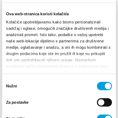
VINA Obitelji Kuzmanić
Fradelo-Mladen Kuzmanić
Ova web-stranica koristi kolačiće
Kolačiće upotrebljavamo kako bismo personalizirali
Bilinski put 6,21217 Kaštel Štafilić
sadržaj i oglase, omogućili značajke društvenih medija i
+385 (0)21 235 197
analizirali promet. Isto tako, podatke o vašoj upotrebi
naše web-lokacije dijelimo s partnerima za društvene
+385(0)98 666 145
medije, oglašavanje i analizu, a oni ih mogu kombinirati s
martinakuzmanic@yahoo.com
drugim podacima koje ste im pružili ili koje su prikupili
dok ste upotrebljavali njihove usluge. Nastavkom
korištenja naših internetskih stranica vi prihvaćate našu
Vina Marin Milan
upotrebu kolačića.
Odabir
Grgura Ninskog 16, 21216 Kaštel Stari
Nužni
pristanka
+385 (0) 91 250 0789
Za postavke