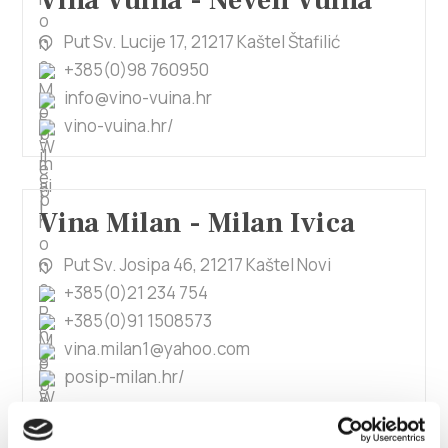
Vina Vuina - Neven Vuina
Put Sv. Lucije 17, 21217 Kaštel Štafilić
+385(0)98 760950
info@vino-vuina.hr
vino-vuina.hr/
Vina Milan - Milan Ivica
Put Sv. Josipa 46, 21217 Kaštel Novi
+385(0)21 234 754
+385(0)91 1508573
vina.milan1@yahoo.com
posip-milan.hr/