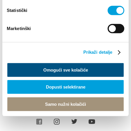
Statistički
Explore
Marketinški
Destination
What to do
Prikaži detalje
Info
Omogući sve kolačiće
Tourist office
Dopusti selektirane
© TZ Kastela 2022
Cookie Policy
Developed by:
Nove vibracije
Samo nužni kolačići
Design by:
Signed Design