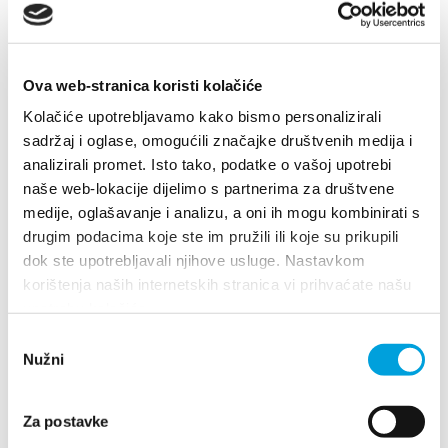
Multimedia
Tourist office
Ova web-stranica koristi kolačiće
Safe in Dalmatia
Kolačiće upotrebljavamo kako bismo personalizirali
sadržaj i oglase, omogućili značajke društvenih medija i
analizirali promet. Isto tako, podatke o vašoj upotrebi
en
naše web-lokacije dijelimo s partnerima za društvene
medije, oglašavanje i analizu, a oni ih mogu kombinirati s
drugim podacima koje ste im pružili ili koje su prikupili
dok ste upotrebljavali njihove usluge. Nastavkom
+385 21 227 933
Villa Nika, Kamberovo šetalište 30
korištenja naših internetskih stranica vi prihvaćate našu
21216 Kaštel Stari, Hrvatska
Directions
upotrebu kolačića.
info@kastela-info.hr
Odabir
+385 21 227 933
Nužni
pristanka
Villa Nika, Kamberovo šetalište 30,
info@kastela-info.hr
Directions
21216 Kaštel Stari, Hrvatska
Za postavke