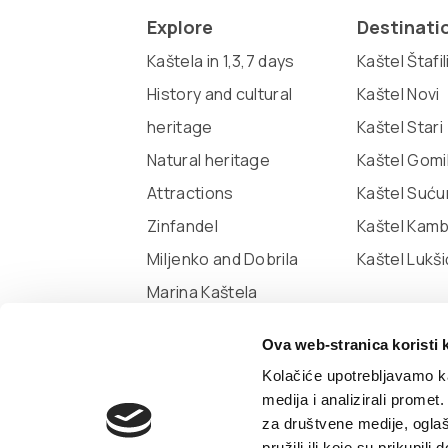
Explore
Destinati
Kaštela in 1,3,7 days
Kaštel Štafil
History and cultural
Kaštel Novi
heritage
Kaštel Stari
Natural heritage
Kaštel Gomi
Attractions
Kaštel Suću
Zinfandel
Kaštel Kam
Miljenko and Dobrila
Kaštel Lukši
Marina Kaštela
Museum of town Kaštela
Ova web-stranica koristi 
The city library of Kaštela
Kolačiće upotrebljavamo ka
medija i analizirali promet
za društvene medije, oglaš
pružili ili koje su prikupil