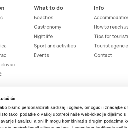
on
What to do
Info
ić
Beaches
Accommodatio
Gastronomy
How to reach u
Night life
Tips for tourist
lica
Sport and activities
Tourist agenci
rac
Events
Contact
belovac
ć
kolačiće
ko bismo personalizirali sadržaj i oglase, omogućili značajke d
. Isto tako, podatke o vašoj upotrebi naše web-lokacije dijelimo s
avanje i analizu, a oni ih mogu kombinirati s drugim podacima k
i dok ste upotrebljavali njihove usluge. Nastavkom korištenja naših