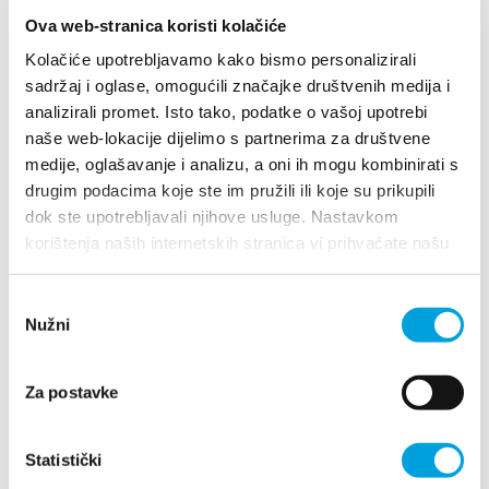
Multimedia
Ova web-stranica koristi kolačiće
Kolačiće upotrebljavamo kako bismo personalizirali
Tourist office
sadržaj i oglase, omogućili značajke društvenih medija i
analizirali promet. Isto tako, podatke o vašoj upotrebi
Safe in Dalmatia
naše web-lokacije dijelimo s partnerima za društvene
medije, oglašavanje i analizu, a oni ih mogu kombinirati s
Villa Nika, Kamberovo šetalište 30
en
drugim podacima koje ste im pružili ili koje su prikupili
21216 Kaštel Stari, Hrvatska
Directions
dok ste upotrebljavali njihove usluge. Nastavkom
korištenja naših internetskih stranica vi prihvaćate našu
+385 21 227 933
upotrebu kolačića.
+385 21 227 933
Odabir
info@kastela-info.hr
Nužni
pristanka
info@kastela-info.hr
Za postavke
Explore
Villa Nika, Kamberovo šetalište 30,
Directions
21216 Kaštel Stari, Hrvatska
Statistički
Destination