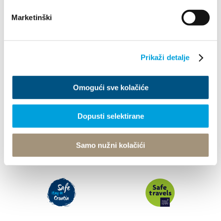
What to do
Marketinški
Info
Prikaži detalje
Tourist office
Omogući sve kolačiće
© TZ Kastela 2022
Cookie Policy
Developed by:
Nove vibracije
Dopusti selektirane
Design by:
Signed Design
Samo nužni kolačići