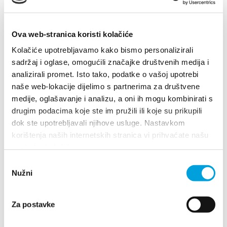
Multimedija
Turistički ured
Ova web-stranica koristi kolačiće
Kolačiće upotrebljavamo kako bismo personalizirali
Safe in Dalmatia
sadržaj i oglase, omogućili značajke društvenih medija i
analizirali promet. Isto tako, podatke o vašoj upotrebi
Villa Nika, Kamberovo šetalište 30
naše web-lokacije dijelimo s partnerima za društvene
hr
21216 Kaštel Stari, Hrvatska
Upute
medije, oglašavanje i analizu, a oni ih mogu kombinirati s
drugim podacima koje ste im pružili ili koje su prikupili
+385 21 227 933
dok ste upotrebljavali njihove usluge. Nastavkom
+385 21 227 933
korištenja naših internetskih stranica vi prihvaćate našu
info@kastela-info.hr
upotrebu kolačića.
info@kastela-info.hr
Odabir
Kutak za iznajmljivače
Nužni
pristanka
Kutak za iznajmljivače
Za postavke
Istraži