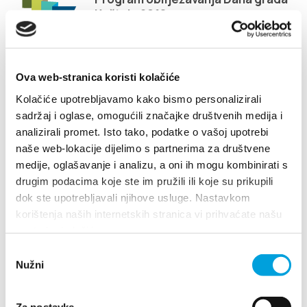
Multimedija
Kaštela 2018.
Turistički ured
Ova web-stranica koristi kolačiće
Safe in Dalmatia
Kolačiće upotrebljavamo kako bismo personalizirali
sadržaj i oglase, omogućili značajke društvenih medija i
hr
analizirali promet. Isto tako, podatke o vašoj upotrebi
naše web-lokacije dijelimo s partnerima za društvene
medije, oglašavanje i analizu, a oni ih mogu kombinirati s
+385 21 227 933
Villa Nika, Kamberovo šetalište 30
drugim podacima koje ste im pružili ili koje su prikupili
21216 Kaštel Stari, Hrvatska
Upute
dok ste upotrebljavali njihove usluge. Nastavkom
korištenja naših internetskih stranica vi prihvaćate našu
info@kastela-info.hr
+385 21 227 933
upotrebu kolačića.
Odabir
Kutak za iznajmljivače
Nužni
info@kastela-info.hr
pristanka
Kutak za iznajmljivače