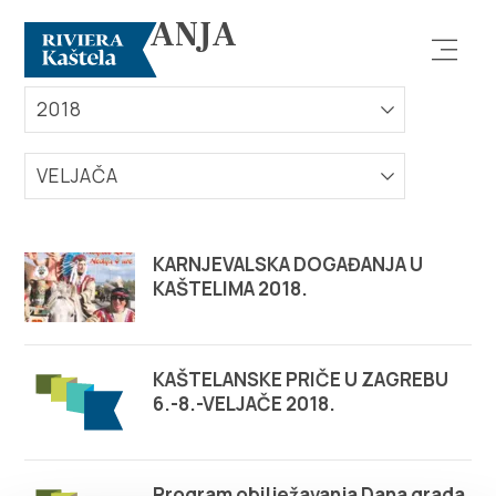
DOGAĐANJA
2018
VELJAČA
Istraži
KARNJEVALSKA DOGAĐANJA U
KAŠTELIMA 2018.
Destinacija
Što raditi
KAŠTELANSKE PRIČE U ZAGREBU
6.-8.-VELJAČE 2018.
Info
Program obilježavanja Dana grada