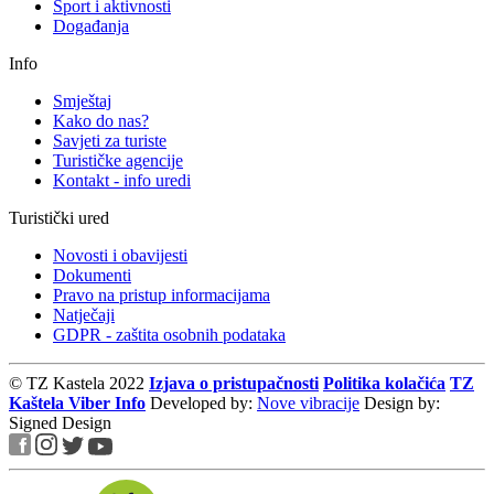
Sport i aktivnosti
Događanja
Info
Smještaj
Kako do nas?
Savjeti za turiste
Turističke agencije
Kontakt - info uredi
Turistički ured
Novosti i obavijesti
Dokumenti
Pravo na pristup informacijama
Natječaji
GDPR - zaštita osobnih podataka
© TZ Kastela 2022
Izjava o pristupačnosti
Politika kolačića
TZ
Kaštela Viber Info
Developed by:
Nove vibracije
Design by:
Signed Design