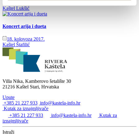
4. kolovoza 2017. - 10. kolovoza 2017.
Kaštel Lukšić
Koncert arija i dueta
18. kolovoza 2017.
Kaštel Štafilić
Villa Nika, Kamberovo šetalište 30
21216 Kaštel Stari, Hrvatska
Upute
+385 21 227 933
info@kastela-info.hr
Kutak za iznajmljivače
+385 21 227 933
info@kastela-info.hr
Kutak za
iznajmljivače
Istraži