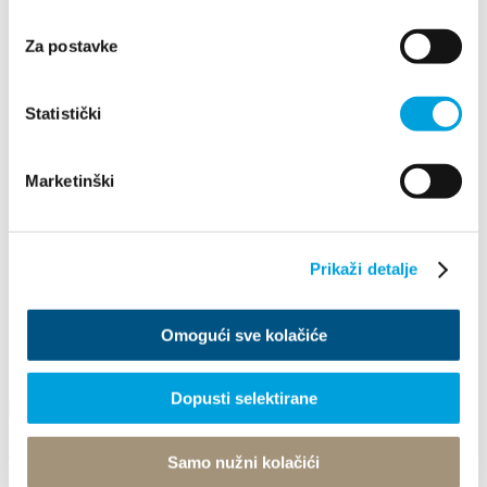
2023
2022
2021
Za postavke
2020
2019
2018
Statistički
2017
2016
kolovoz
Marketinški
siječanj
veljača
travanj
svibanj
Prikaži detalje
lipanj
srpanj
kolovoz
rujan
Omogući sve kolačiće
listopad
prosinac
Dopusti selektirane
LEGENDA O MILJENKU I DOBRILI 2017
Samo nužni kolačići