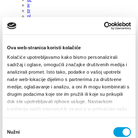
it
fr
pl
cs
hu
sl
es
Ova web-stranica koristi kolačiće
+385 21 227 933
info@kastela-info.hr
Kutak za
Kolačiće upotrebljavamo kako bismo personalizirali
iznajmljivače
sadržaj i oglase, omogućili značajke društvenih medija i
analizirali promet. Isto tako, podatke o vašoj upotrebi
Villa Nika, Kamberovo šetalište 30, 21216 Kaštel Stari, Hrvatska
naše web-lokacije dijelimo s partnerima za društvene
Upute
medije, oglašavanje i analizu, a oni ih mogu kombinirati s
drugim podacima koje ste im pružili ili koje su prikupili
dok ste upotrebljavali njihove usluge. Nastavkom
Događanja
korištenja naših internetskih stranica vi prihvaćate našu
upotrebu kolačića.
2017
2026
Odabir
2025
Nužni
pristanka
2024