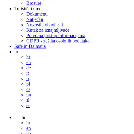
Brošure
Turistički ured
Dokumenti
Natječaji
Novosti i obavijesti
Kutak za iznajmljivače
Pravo na pristup informacijama
GDPR - zaštita osobnih podataka
Safe in Dalmatia
hr
hr
en
de
it
fr
pl
cs
hu
sl
es
hr
hr
en
de