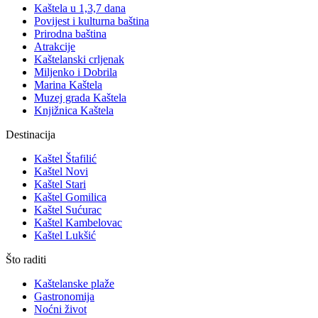
Kaštela u 1,3,7 dana
Povijest i kulturna baština
Prirodna baština
Atrakcije
Kaštelanski crljenak
Miljenko i Dobrila
Marina Kaštela
Muzej grada Kaštela
Knjižnica Kaštela
Destinacija
Kaštel Štafilić
Kaštel Novi
Kaštel Stari
Kaštel Gomilica
Kaštel Sućurac
Kaštel Kambelovac
Kaštel Lukšić
Što raditi
Kaštelanske plaže
Gastronomija
Noćni život