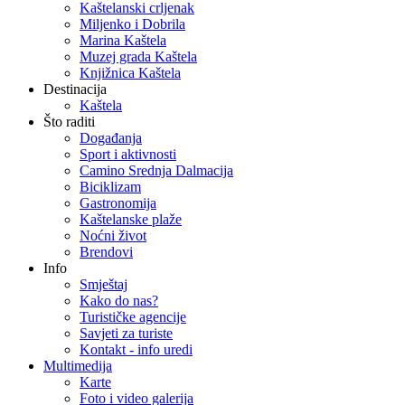
Kaštelanski crljenak
Miljenko i Dobrila
Marina Kaštela
Muzej grada Kaštela
Knjižnica Kaštela
Destinacija
Kaštela
Što raditi
Događanja
Sport i aktivnosti
Camino Srednja Dalmacija
Biciklizam
Gastronomija
Kaštelanske plaže
Noćni život
Brendovi
Info
Smještaj
Kako do nas?
Turističke agencije
Savjeti za turiste
Kontakt - info uredi
Multimedija
Karte
Foto i video galerija