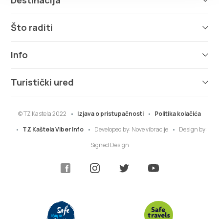
Što raditi
Info
Turistički ured
© TZ Kastela 2022
Izjava o pristupačnosti
Politika kolačića
TZ Kaštela Viber Info
Developed by:
Nove vibracije
Design by:
Signed Design