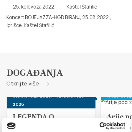
Multimedija
25. kolovoza 2022.
Kaštel Štafilić
Koncert BOJE JAZZA-HGD BIRANJ, 25.08.2022.,
Turistički ured
Igrišće, Kaštel Štafilić
Safe in Dalmatia
hr
DOGAĐANJA
+385 21 227 933
Otkrijte više
info@kastela-info.hr
6. kolovoza 2026. - 12. kolovoza
17. kolovo
2026.
Kutak za iznajmljivače
LEGENDA O
Arije p
MILJENKU I DOBRILI
Kaštel Star