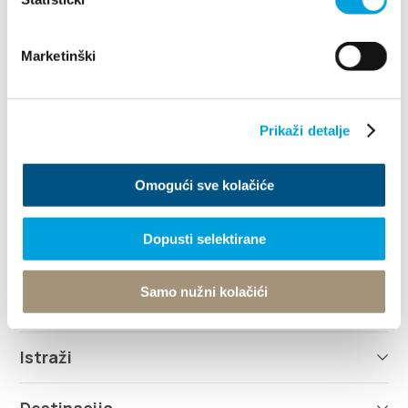
Marketinški
Villa Nika, Kamberovo šetalište 30
Prikaži detalje
21216 Kaštel Stari, Hrvatska
Upute
+385 21 227 933
Omogući sve kolačiće
info@kastela-info.hr
Dopusti selektirane
Kutak za iznajmljivače
Samo nužni kolačići
Istraži
Destinacija