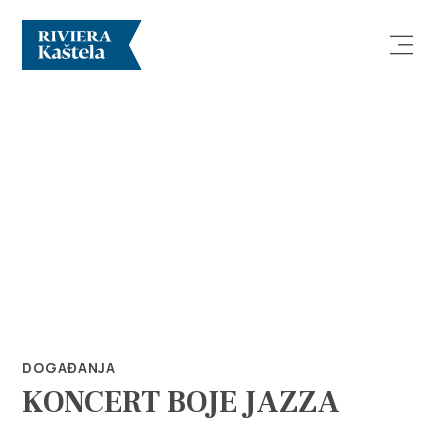
Istraži
Destinacija
Što raditi
DOGAĐANJA
KONCERT BOJE JAZZA
Info