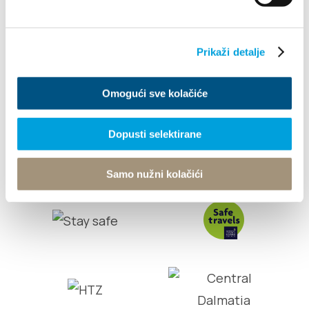
Info
Prikaži detalje
Turistički ured
Omogući sve kolačiće
© TZ Kastela 2022
Cookie-Richtlinie
Developed by:
Nove vibracije
Design by:
Signed Design
Dopusti selektirane
Samo nužni kolačići