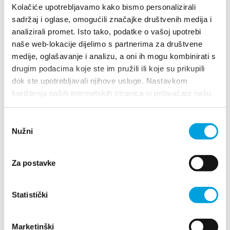
Multimedia
Kolačiće upotrebljavamo kako bismo personalizirali
sadržaj i oglase, omogućili značajke društvenih medija i
Turistički ured
analizirali promet. Isto tako, podatke o vašoj upotrebi
naše web-lokacije dijelimo s partnerima za društvene
Villa Nika, Kamberovo šetalište 30
medije, oglašavanje i analizu, a oni ih mogu kombinirati s
21216 Kaštel Stari, Hrvatska
Richtungen
Safe in Dalmatia
drugim podacima koje ste im pružili ili koje su prikupili
dok ste upotrebljavali njihove usluge. Nastavkom
+385 21 227 933
de
korištenja naših internetskih stranica vi prihvaćate našu
upotrebu kolačića.
info@kastela-info.hr
Odabir
Nužni
pristanka
+385 21 227 933
Erforsche
Za postavke
info@kastela-info.hr
Destination
Statistički
Villa Nika, Kamberovo šetalište 30,
Was kann man machen
Richtungen
21216 Kaštel Stari, Hrvatska
Marketinški