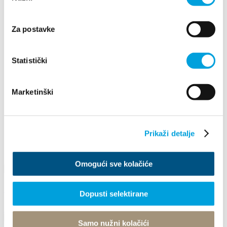
2023
2022
2021
Za postavke
2020
2019
2018
Statistički
2017
2016
Mai
Marketinški
Februar
April
Mai
Juni
Prikaži detalje
Juli
August
September
Omogući sve kolačiće
18. KAŠTEL FLOWERS FESTIVAL
Dopusti selektirane
11. Mai 2018 - 13. Mai 2018
Samo nužni kolačići