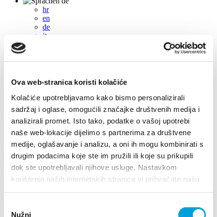
de
hr
en
de
it
fr
pl
cs
hu
sl
Ova web-stranica koristi kolačiće
es
Kolačiće upotrebljavamo kako bismo personalizirali
sadržaj i oglase, omogućili značajke društvenih medija i
+385 21 227 933
info@kastela-info.hr
analizirali promet. Isto tako, podatke o vašoj upotrebi
Villa Nika, Kamberovo šetalište 30, 21216 Kaštel Stari, Hrvatska
naše web-lokacije dijelimo s partnerima za društvene
medije, oglašavanje i analizu, a oni ih mogu kombinirati s
Richtungen
drugim podacima koje ste im pružili ili koje su prikupili
dok ste upotrebljavali njihove usluge. Nastavkom
Veranstaltungen
korištenja naših internetskih stranica vi prihvaćate našu
upotrebu kolačića.
2018
Odabir
2026
Nužni
2024
pristanka