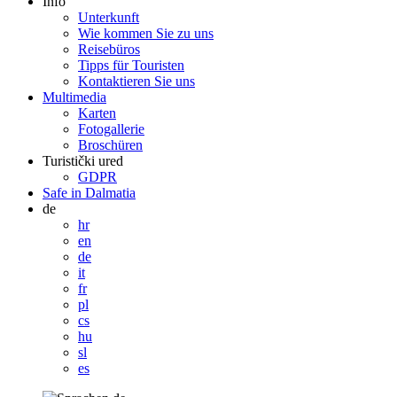
Info
Unterkunft
Wie kommen Sie zu uns
Reisebüros
Tipps für Touristen
Kontaktieren Sie uns
Multimedia
Karten
Fotogallerie
Broschüren
Turistički ured
GDPR
Safe in Dalmatia
de
hr
en
de
it
fr
pl
cs
hu
sl
es