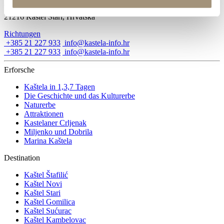
Villa Nika, Kamberovo šetalište 30
21216 Kaštel Stari, Hrvatska
Richtungen
+385 21 227 933
info@kastela-info.hr
+385 21 227 933
info@kastela-info.hr
Erforsche
Kaštela in 1,3,7 Tagen
Die Geschichte und das Kulturerbe
Naturerbe
Attraktionen
Kastelaner Crljenak
Miljenko und Dobrila
Marina Kaštela
Destination
Kaštel Štafilić
Kaštel Novi
Kaštel Stari
Kaštel Gomilica
Kaštel Sućurac
Kaštel Kambelovac