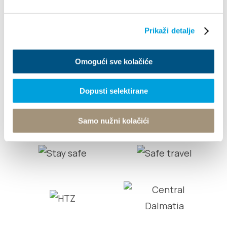
Info
Prikaži detalje
Turistički ured
Omogući sve kolačiće
© TZ Kastela 2022
Cookie-Richtlinie
Developed by:
Nove vibracije
Design by:
Signed Design
Dopusti selektirane
Samo nužni kolačići