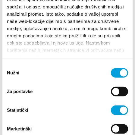
Turistički ured
sadržaj i oglase, omogućili značajke društvenih medija i
analizirali promet. Isto tako, podatke o vašoj upotrebi
Safe in Dalmatia
naše web-lokacije dijelimo s partnerima za društvene
Villa Nika, Kamberovo šetalište 30
medije, oglašavanje i analizu, a oni ih mogu kombinirati s
21216 Kaštel Stari, Hrvatska
Richtungen
drugim podacima koje ste im pružili ili koje su prikupili
de
dok ste upotrebljavali njihove usluge. Nastavkom
+385 21 227 933
korištenja naših internetskih stranica vi prihvaćate našu
upotrebu kolačića.
info@kastela-info.hr
+385 21 227 933
Odabir
Nužni
pristanka
info@kastela-info.hr
Erforsche
Za postavke
Destination
Villa Nika, Kamberovo šetalište 30,
Statistički
Richtungen
21216 Kaštel Stari, Hrvatska
Was kann man machen
Marketinški