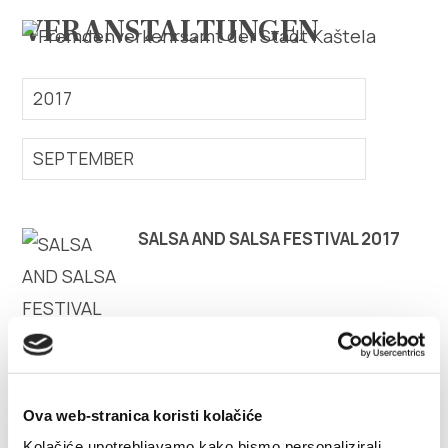
VERANSTALTUNGEN
2017
SEPTEMBER
Erforsche
SALSA AND SALSA FESTIVAL 2017
Destination
Was kann man machen
Info
Multimedia
Ova web-stranica koristi kolačiće
Kolačiće upotrebljavamo kako bismo personalizirali