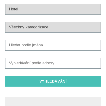
Multimédia
Safe in Dalmatia
cs
+385 21 227 933
info@kastela-info.hr
Villa Nika, Kamberovo šetalište 30,
Wskazówki
21216 Kaštel Stari, Hrvatska