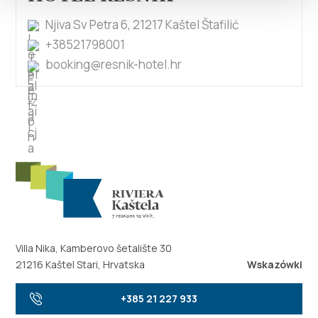
Njiva Sv Petra 6, 21217 Kaštel Štafilić
+38521798001
booking@resnik-hotel.hr
Villa Nika, Kamberovo šetalište 30
21216 Kaštel Stari, Hrvatska
Wskazówki
+385 21 227 933