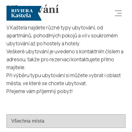
Ubytování
V Kaštela najdete různé typy ubytování, od
apartmánů, pohodlných pokojů a vil v soukromém
ubytování až po hostely a hotely.
Veškeré ubytování je uvedeno s kontaktním číslem a
adresou, takže pro rezervaci kontaktujete přímo
majitele.
Prozkoumej
Při výběru typu ubytování si můžete vybrat i oblast
města, ve které se chcete ubytovat.
Destinace
Přejeme vám příjemný pobyt!
Co dělat
Info