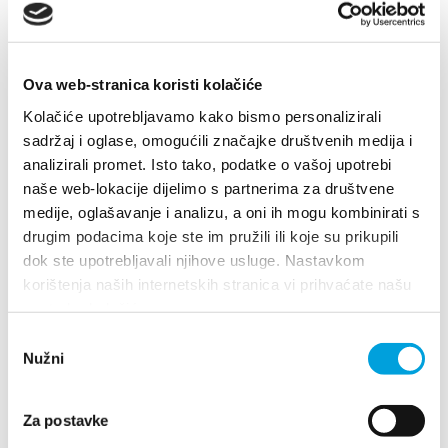
+38521798140
info@hotel-adria.hr
Ova web-stranica koristi kolačiće
Kolačiće upotrebljavamo kako bismo personalizirali
Hotel Baletna škola
sadržaj i oglase, omogućili značajke društvenih medija i
analizirali promet. Isto tako, podatke o vašoj upotrebi
don Frane Franića 1, 21214 Kaštel Kambelovac
naše web-lokacije dijelimo s partnerima za društvene
021221912
medije, oglašavanje i analizu, a oni ih mogu kombinirati s
info@hotel-baletnaskola.com
drugim podacima koje ste im pružili ili koje su prikupili
dok ste upotrebljavali njihove usluge. Nastavkom
korištenja naših internetskih stranica vi prihvaćate našu
1/3
upotrebu kolačića.
Odabir
Hotel Benjamin
Nužni
pristanka
Ulica sv. Petra od Klobučca 4, 21217 Kaštel
Za postavke
Novi