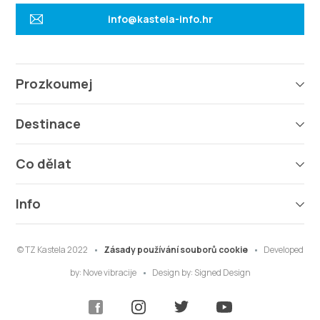
info@kastela-info.hr
Prozkoumej
Destinace
Co dělat
Info
© TZ Kastela 2022
Zásady používání souborů cookie
Developed
by:
Nove vibracije
Design by:
Signed Design